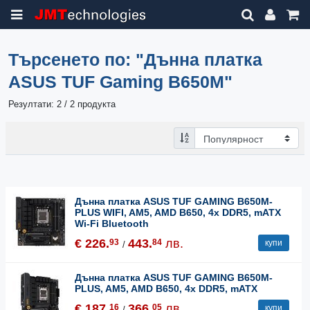
Търсенето по:
"Дънна платка
ASUS TUF Gaming B650M"
Резултати: 2 / 2 продукта
Дънна платка ASUS TUF GAMING B650M-
PLUS WIFI, AM5, AMD B650, 4x DDR5, mATX
Wi-Fi Bluetooth
€ 226.
443.
лв.
93
84
купи
/
Дънна платка ASUS TUF GAMING B650M-
PLUS, AM5, AMD B650, 4x DDR5, mATX
€ 187.
366.
лв.
16
05
купи
/