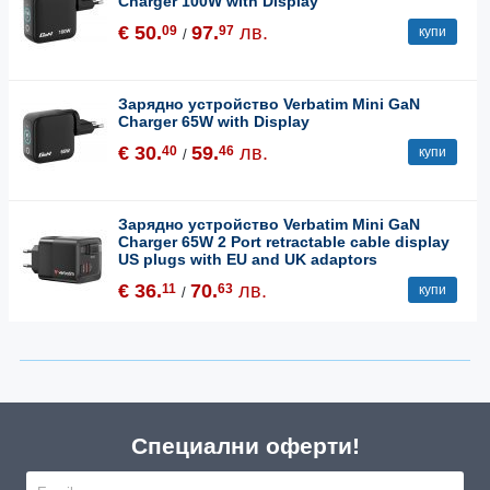
Charger 100W with Display
€ 50.
97.
лв.
09
97
купи
/
Зарядно устройство Verbatim Mini GaN
Charger 65W with Display
€ 30.
59.
лв.
40
46
купи
/
Зарядно устройство Verbatim Mini GaN
Charger 65W 2 Port retractable cable display
US plugs with EU and UK adaptors
€ 36.
70.
лв.
11
63
купи
/
Специални оферти!