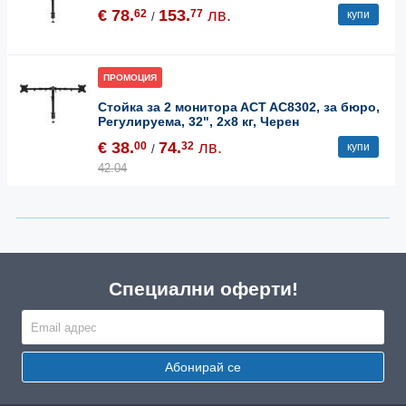
€ 78.
153.
лв.
62
77
купи
/
ПРОМОЦИЯ
Стойка за 2 мониторa ACT AC8302, за бюро,
Регулируема, 32", 2x8 кг, Черен
€ 38.
74.
лв.
00
32
купи
/
42.04
Специални оферти!
Абонирай се