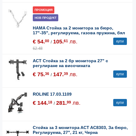
ПРОМОЦИЯ
НОВ ПРОДУКТ
HAMA Стойка за 2 мониторa за бюро,
17"-35", регулируема, газова пружина, бял
€ 54.
105.
лв.
00
61
купи
/
62.48
ACT Стойка за 2 бр мониторa 27" с
регулиране на височината
€ 75.
147.
лв.
36
39
купи
/
ROLINE 17.03.1109
€ 144.
281.
лв.
18
99
купи
/
Стойка за 3 мониторa ACT AC8303, За бюро,
Регулируема, 27", 21 кг, Черна