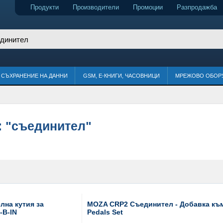
Продукти
Производители
Промоции
Разпродажба
СЪХРАНЕНИЕ НА ДАННИ
GSM, Е-КНИГИ, ЧАСОВНИЦИ
МРЕЖОВО ОБОР
:
"съединител"
лна кутия за
MOZA CRP2 Съединител - Добавка къ
-B-IN
Pedals Set