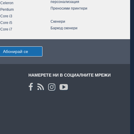
персонализация
 Celeron
Преносими принтери
 Pentium
 Core i3
Скенери
 Core i5
Баркод скенери
 Core i7
Абонирай се
НАМЕРЕТЕ НИ В СОЦИАЛНИТЕ МРЕЖИ