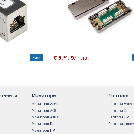
€ 5.
9.
лв.
02
82
купи
/
оненти
Монитори
Лаптопи
Монитори Acer
Лаптопи Asus
Монитори AOC
Лаптопи Dell
Монитори Asus
Лаптопи HP
Монитори Dell
Лаптопи Leno
Монитори HP