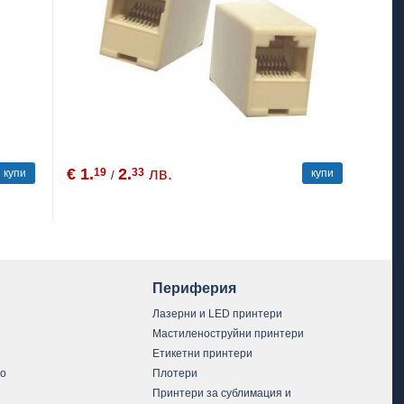
€ 1.
2.
лв.
19
33
купи
купи
/
Периферия
Лазерни и LED принтери
Мастиленоструйни принтери
Етикетни принтери
vo
Плотери
Принтери за сублимация и