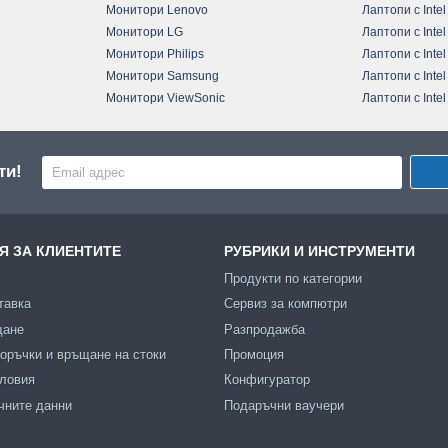
Монитори Lenovo
Лаптопи с Intel
Монитори LG
Лаптопи с Intel
Монитори Philips
Лаптопи с Intel
Монитори Samsung
Лаптопи с Intel
Монитори ViewSonic
Лаптопи с Intel
ти!
 ЗА КЛИЕНТИТЕ
РУБРИКИ И ИНСТРУМЕНТИ
Продукти по категории
тавка
Сервиз за компютри
щане
Разпродажба
оръчки и връщане на стоки
Промоция
словия
Конфигуратор
чните данни
Подаръчни ваучери