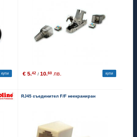
€ 5.
10.
лв.
42
60
купи
купи
/
RJ45 съединител F/F неекраниран