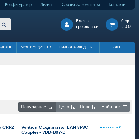
Конфигуратор
Лизинг
Сервиз за компютри
Контакти
Влез в
0 бр.
профила си
€ 0.00
УДВАНЕ
МУЛТИМЕДИЯ, ТВ
ВИДЕОНАБЛЮДЕНИЕ
ОЩЕ
Популярност
Цена
Цена
Най-нови
м CRP2
Vention Съединител LAN 8P8C
Coupler - VDD-B07-B