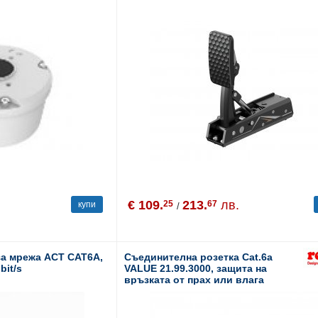
€ 109.
213.
лв.
25
67
купи
/
за мрежа ACT CAT6A,
Съединителна розетка Cat.6a
bit/s
VALUE 21.99.3000, защита на
връзката от прах или влага