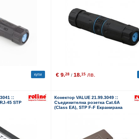
€ 9.
18.
лв.
28
15
купи
/
3041 ::
Конектор VALUE 21.99.3049 ::
RJ-45 STP
Съединителна розетка Cat.6A
(Class EA), STP F-F Екранирана