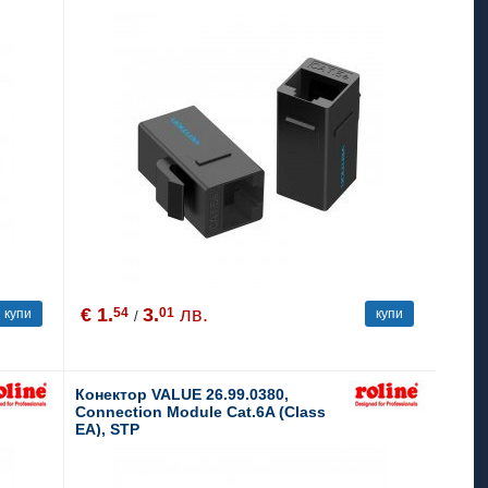
€ 1.
3.
лв.
54
01
купи
купи
/
Конектор VALUE 26.99.0380,
Connection Module Cat.6A (Class
EA), STP