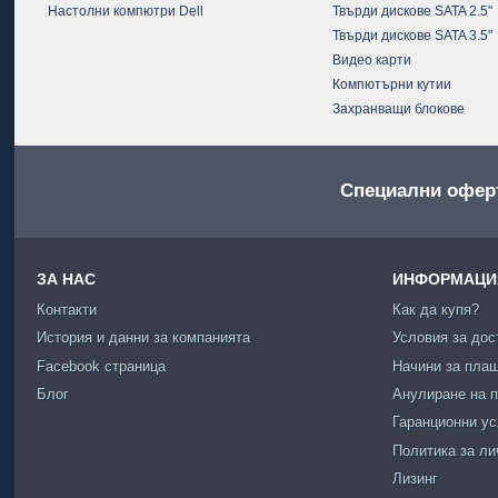
Настолни компютри Dell
Твърди дискове SATA 2.5"
Твърди дискове SATA 3.5"
Видео карти
Компютърни кутии
Захранващи блокове
Специални офер
ЗА НАС
ИНФОРМАЦИЯ
Контакти
Как да купя?
История и данни за компанията
Условия за дос
Facebook страница
Начини за пла
Блог
Анулиране на п
Гаранционни у
Политика за ли
Лизинг