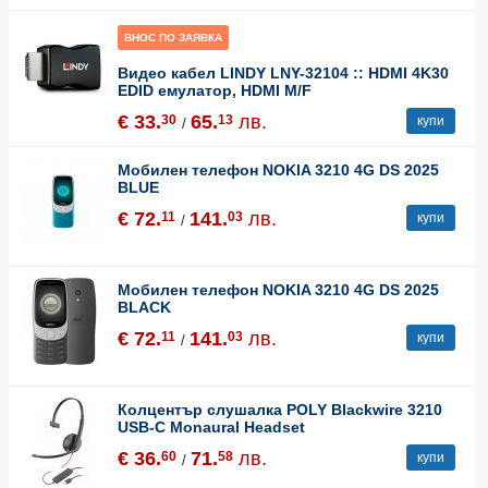
ВНОС ПО ЗАЯВКА
Видео кабел LINDY LNY-32104 :: HDMI 4K30
EDID емулатор, HDMI M/F
€ 33.
65.
лв.
30
13
купи
/
Мобилен телефон NOKIA 3210 4G DS 2025
BLUE
€ 72.
141.
лв.
11
03
купи
/
Мобилен телефон NOKIA 3210 4G DS 2025
BLACK
€ 72.
141.
лв.
11
03
купи
/
Колцентър слушалка POLY Blackwire 3210
USB-C Monaural Headset
€ 36.
71.
лв.
60
58
купи
/