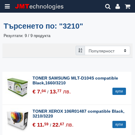
Търсенето по:
"3210"
Резултати: 9 / 9 продукта
TONER SAMSUNG MLT-D104S compatible
Black,1660/3210
€ 7.
13.
лв.
04
77
купи
/
TONER XEROX 106R01487 compatible Black,
3210/3220
€ 11.
22.
лв.
59
67
купи
/