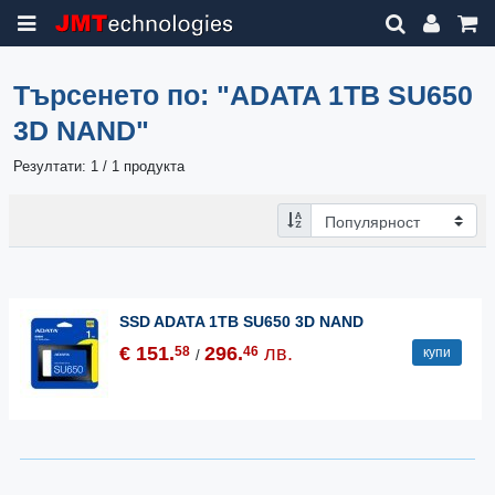
Търсенето по:
"ADATA 1TB SU650
3D NAND"
Резултати: 1 / 1 продукта
SSD ADATA 1TB SU650 3D NAND
€ 151.
296.
лв.
58
46
купи
/