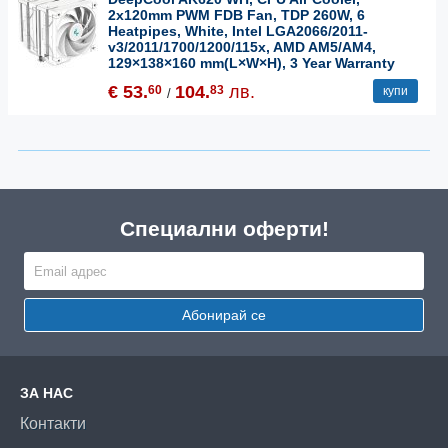
2x120mm PWM FDB Fan, TDP 260W, 6
Heatpipes, White, Intel LGA2066/2011-
v3/2011/1700/1200/115x, AMD AM5/AM4,
129×138×160 mm(L×W×H), 3 Year Warranty
€ 53.
104.
лв.
60
83
купи
/
Специални оферти!
Абонирай се
ЗА НАС
Контакти