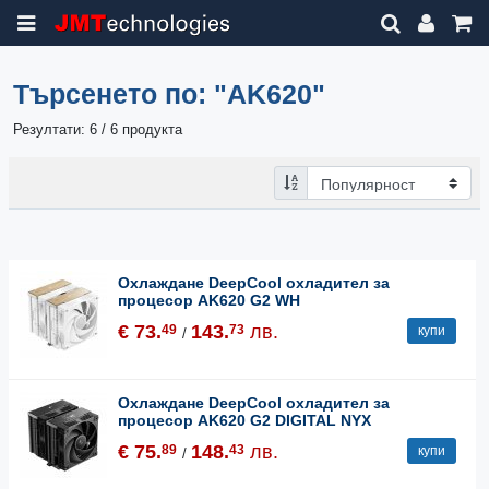
Търсенето по:
"AK620"
Резултати: 6 / 6 продукта
Охлаждане DeepCool охладител за
процесор AK620 G2 WH
€ 73.
143.
лв.
49
73
купи
/
Охлаждане DeepCool охладител за
процесор AK620 G2 DIGITAL NYX
€ 75.
148.
лв.
89
43
купи
/