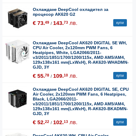
Охлаждане DeepCool охладител за
процесор AK620 G2
€ 73.
143.
лв.
49
73
купи
/
Охлаждане DeepCool AK620 DIGITAL SE WH,
CPU Air Cooler, 2x120mm PWM Fans, 6
Heatpipes, White, LGA2066/2011-
v3/2011/1851/1700/1200/115x, AMD AM5/AM4,
129x138x161 mm(LxWxH), R-AK620-WHADMN-
GJD, 3Y
€ 55.
109.
лв.
78
10
купи
/
Охлаждане DeepCool AK620 DIGITAL SE, CPU
Air Cooler, 2x120mm PWM Fans, 6 Heatpipes,
Black, LGA2066/2011-
v3/2011/1851/1700/1200/115x, AMD AM5/AM4,
129x138x161 mm(LxWxH), R-AK620-BKADMN-
GJD, 3Y
€ 52.
102.
лв.
22
13
купи
/
DeepCool AK620 WH, CPU Air Cooler,