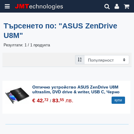
Търсенето по:
"ASUS ZenDrive
U8M"
Резултати: 1 / 1 продукта
Оптично устройство ASUS ZenDrive U8M
ultraslim, DVD drive & writer, USB C, Черно
€ 42.
83.
лв.
72
55
купи
/