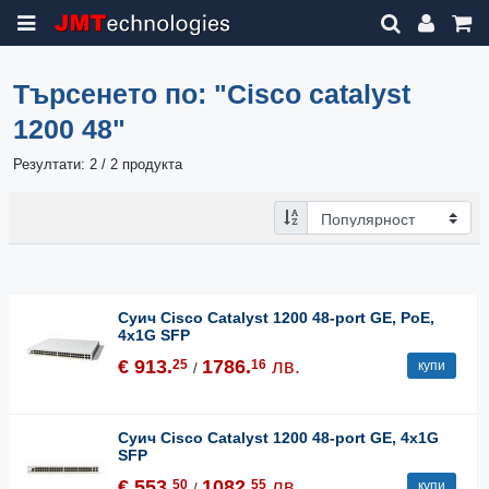
Търсенето по:
"Cisco catalyst
1200 48"
Резултати: 2 / 2 продукта
Суич Cisco Catalyst 1200 48-port GE, PoE,
4x1G SFP
€ 913.
1786.
лв.
25
16
купи
/
Суич Cisco Catalyst 1200 48-port GE, 4x1G
SFP
€ 553.
1082.
лв.
50
55
купи
/