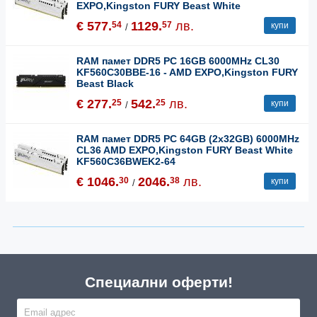
EXPO,Kingston FURY Beast White
€ 577.
1129.
лв.
54
57
купи
/
RAM памет DDR5 PC 16GB 6000MHz CL30
KF560C30BBE-16 - AMD EXPO,Kingston FURY
Beast Black
€ 277.
542.
лв.
25
25
купи
/
RAM памет DDR5 PC 64GB (2x32GB) 6000MHz
CL36 AMD EXPO,Kingston FURY Beast White
KF560C36BWEK2-64
€ 1046.
2046.
лв.
30
38
купи
/
Специални оферти!