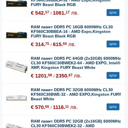
KF560C30BBEA-32 - AMD Expo,Kingston
FURY Beast Black RGB
€ 542.
1061.
лв.
57
17
купи
/
RAM памет DDR5 PC 16GB 6000MHz CL30
KF560C30BBEA-16 - AMD Expo,Kingston
FURY Beast Black RGB
€ 314.
615.
лв.
75
60
купи
/
RAM памет DDR5 PC 64GB (2x32GB) 6000MHz
CL30 KF560C30BWEK2-64 - AMD EXPO, Intel®
XMP, Kingston FURY Beast White
€ 1201.
2350.
лв.
98
87
купи
/
RAM памет DDR5 PC 32GB 6000MHz CL30
KF560C30BWE-32 - AMD EXPO,Kingston FURY
Beast White
€ 570.
1116.
лв.
66
11
купи
/
RAM памет DDR5 PC 32GB (2x16GB) 6000MHz
CL30 KF560C30BWEK2-32 - AMD