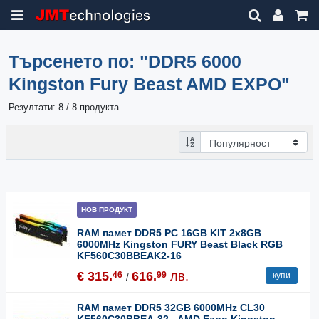
Търсенето по:
"DDR5 6000
Kingston Fury Beast AMD EXPO"
Резултати: 8 / 8 продукта
НОВ ПРОДУКТ
RAM памет DDR5 PC 16GB KIT 2x8GB
6000MHz Kingston FURY Beast Black RGB
KF560C30BBEAK2-16
€ 315.
616.
лв.
46
99
купи
/
RAM памет DDR5 32GB 6000MHz CL30