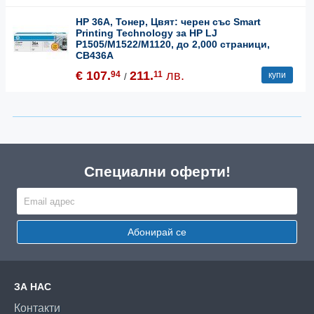
HP 36A, Тонер, Цвят: черен със Smart
Printing Technology за HP LJ
P1505/M1522/M1120, до 2,000 страници,
CB436A
€ 107.
211.
лв.
94
11
купи
/
Специални оферти!
Абонирай се
ЗА НАС
Контакти