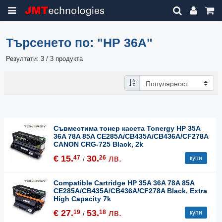
Търсенето по:
"HP 36A"
Резултати: 3 / 3 продукта
Съвместима тонер касета Tonergy HP 35A
36A 78A 85A CE285A/CB435A/CB436A/CF278A
CANON CRG-725 Black, 2k
€ 15.
30.
лв.
47
26
купи
/
Compatible Cartridge HP 35A 36A 78A 85A
CE285A/CB435A/CB436A/CF278A Black, Extra
High Capacity 7k
€ 27.
53.
лв.
19
18
купи
/