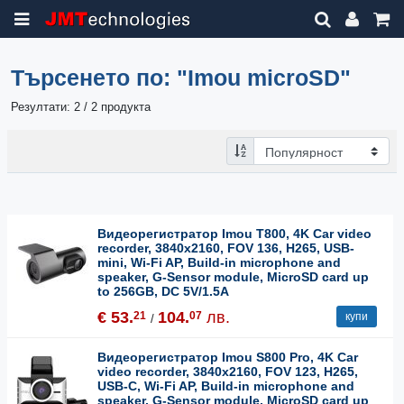
Търсенето по:
"Imou microSD"
Резултати: 2 / 2 продукта
Видеорегистратор Imou T800, 4K Car video
recorder, 3840x2160, FOV 136, H265, USB-
mini, Wi-Fi AP, Build-in microphone and
speaker, G-Sensor module, MicroSD card up
to 256GB, DC 5V/1.5A
€ 53.
104.
лв.
21
07
купи
/
Видеорегистратор Imou S800 Pro, 4K Car
video recorder, 3840x2160, FOV 123, H265,
USB-C, Wi-Fi AP, Build-in microphone and
speaker, G-Sensor module, MicroSD card up