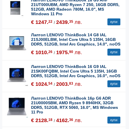
Лаптоп LENOVO ThinkBook 16 G9 AHP
21UT000UBM, AMD Ryzen 7 250, 16GB DDR5,
512GB, AMD Radeon 780M, 16.0", MS
Windows 11 Pro
€ 1247.
2439.
лв.
22
35
купи
/
Лаптоп LENOVO ThinkBook 14 G8 IAL
21SJ00ELBM, Intel Core Ultra 5 135H, 16GB
DDR5, 512GB, Intel Arc Graphics, 14.0", noOS
€ 1010.
1975.
лв.
26
90
купи
/
Лаптоп LENOVO ThinkBook 16 G9 IAL
21SK00FQBM, Intel Core Ultra 5 135H, 16GB
DDR5, 512GB, Intel Arc Graphics, 16.0", noOS
€ 1024.
2003.
лв.
54
83
купи
/
Лаптоп LENOVO ThinkBook 16p G6 ADR
21U0000SBM, AMD Ryzen 9 8940HX, 32GB
DDR5, 512GB, RTX 5060, 16.0", MS Windows
11 Pro
€ 2128.
4162.
лв.
18
36
купи
/