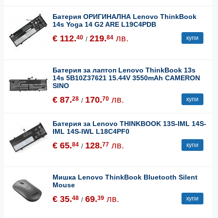
Батерия ОРИГИНАЛНА Lenovo ThinkBook
14s Yoga 14 G2 ARE L19C4PDB
€ 112.
219.
лв.
40
84
купи
/
Батерия за лаптоп Lenovo ThinkBook 13s
14s 5B10Z37621 15.44V 3550mAh CAMERON
SINO
€ 87.
170.
лв.
28
70
купи
/
Батерия за Lenovo THINKBOOK 13S-IML 14S-
IML 14S-IWL L18C4PF0
€ 65.
128.
лв.
84
77
купи
/
Мишка Lenovo ThinkBook Bluetooth Silent
Mouse
€ 35.
69.
лв.
48
39
купи
/