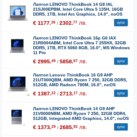
Лаптоп LENOVO ThinkBook 14 G8 IAL
21SJ00EPBM, Intel Core Ultra 5 135H, 16GB
DDR5, 1TB, Intel Arc Graphics, 14.0", noOS
€ 1177.
2302.
лв.
39
77
купи
/
Лаптоп LENOVO ThinkBook 16p G6 IAX
21R0004ABM, Intel Core Ultra 7 255HX, 32GB
DDR5, 1TB, RTX 5060 8GB, 16.0", MS Windows
11 Pro
€ 2995.
5858.
лв.
49
67
купи
/
Лаптоп Lenovo ThinkBook 16 G9 AHP
21UT000QBM, AMD Ryzen 7 250, 32GB DDR5,
512GB, AMD Radeon 780M, 16.0", noOS
€ 1387.
2713.
лв.
22
17
купи
/
Лаптоп LENOVO ThinkBook 14 G9 AHP
21V0000NBM, AMD Ryzen 7 250, 32GB DDR4,
512GB, Integrated AMD Graphics, 14.0", noOS
€ 1373.
2685.
лв.
29
92
купи
/