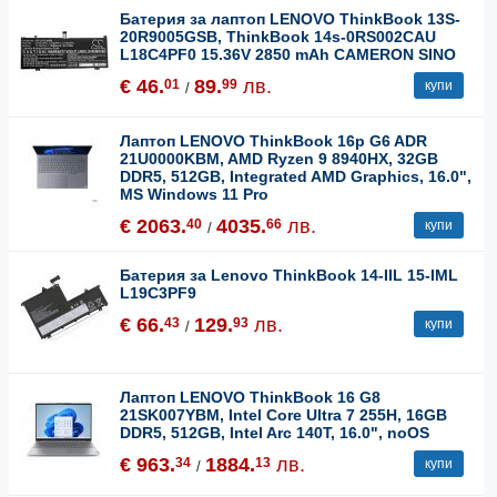
Батерия за лаптоп LENOVO ThinkBook 13S-
20R9005GSB, ThinkBook 14s-0RS002CAU
L18C4PF0 15.36V 2850 mAh CAMERON SINO
€ 46.
89.
лв.
01
99
купи
/
Лаптоп LENOVO ThinkBook 16p G6 ADR
21U0000KBM, AMD Ryzen 9 8940HX, 32GB
DDR5, 512GB, Integrated AMD Graphics, 16.0",
MS Windows 11 Pro
€ 2063.
4035.
лв.
40
66
купи
/
Батерия за Lenovo ThinkBook 14-IIL 15-IML
L19C3PF9
€ 66.
129.
лв.
43
93
купи
/
Лаптоп LENOVO ThinkBook 16 G8
21SK007YBM, Intel Core Ultra 7 255H, 16GB
DDR5, 512GB, Intel Arc 140T, 16.0", noOS
€ 963.
1884.
лв.
34
13
купи
/