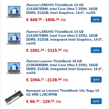
Лаптоп LENOVO ThinkBook 14 G8
21SJ007EBM, Intel Core Ultra 7 255H, 16GB
DDR5, 512GB, Intel Graphics, 14.0", noOS
€ 949.
1856.
лв.
08
24
купи
/
Лаптоп LENOVO ThinkBook 14 G8
21SJ007DBM, Intel Core Ultra 5 225U, 16GB
DDR5, 512GB, Integrated Intel Graphics, 14.0",
noOS
€ 1081.
2115.
лв.
84
90
купи
/
Лаптоп Lenovo ThinkBook 16 G8
21SK0080BM, Intel Core Ultra 5 225U, 16GB
DDR5, 512GB, Integrated Intel Graphics, 16.0",
noOS
€ 1094.
2139.
лв.
11
89
купи
/
Батерия за Lenovo ThinkBook 14s Yoga 14
G2 ARE L19C4PDB
€ 66.
129.
лв.
43
93
купи
/