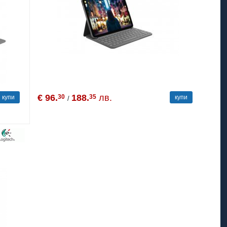
€ 96.
188.
лв.
30
35
купи
купи
/