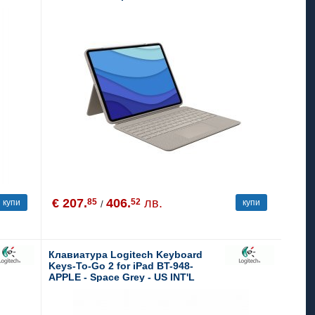
12.9-inch (5th and 6th gen) - Sand -
UK
€ 207.
406.
лв.
85
52
купи
купи
/
Клавиатура Logitech Keyboard
Keys-To-Go 2 for iPad BT-948-
APPLE - Space Grey - US INT'L