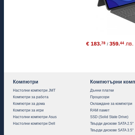
€ 183.
359.
лв.
78
44
/
Компютри
Компютърни комп
Настолни компютри JMT
Дънни платки
Компютри за работа
Процесори
Компютри за дома
Охлаждане за компютри
Компютри за игри
RAM памет
Настолни компютри Asus
SSD (Solid State Drive)
Настолни компютри Dell
Твърди дискове SATA 2.5"
Твърди дискове SATA 3.5"