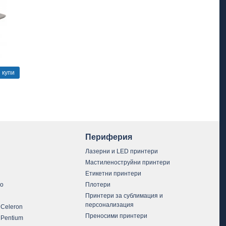
купи
Периферия
Лазерни и LED принтери
Мастиленоструйни принтери
Етикетни принтери
vo
Плотери
Принтери за сублимация и
персонализация
 Celeron
Преносими принтери
 Pentium