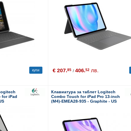
€ 207.
406.
лв.
85
52
купи
/
Logitech
Клавиатура за таблет Logitech
 for iPad
Combo Touch for iPad Pro 13-inch
 US
(M4)-EMEA28-935 - Graphite - US