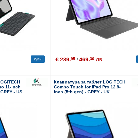
€ 239.
469.
лв.
95
30
купи
/
 LOGITECH
Клавиатура за таблет LOGITECH
ro 11-inch
Combo Touch for iPad Pro 12.9-
- GREY - US
inch (5th gen) - GREY - UK