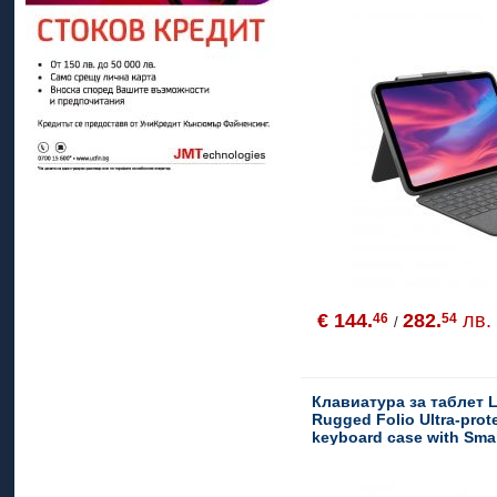
€ 144.
282.
лв.
46
54
/
Клавиатура за таблет 
Rugged Folio Ultra-prot
keyboard case with Sma
Connector for iPad (7th,
gen) - Graphite - UK