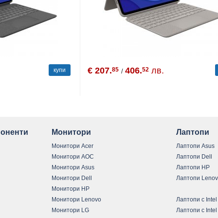
€ 207.
406.
лв.
85
52
купи
/
оненти
Монитори
Лаптопи
Монитори Acer
Лаптопи Asus
Монитори AOC
Лаптопи Dell
Монитори Asus
Лаптопи HP
Монитори Dell
Лаптопи Leno
Монитори HP
Монитори Lenovo
Лаптопи с Intel
Монитори LG
Лаптопи с Intel