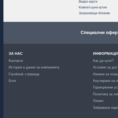
Видео карти
Компютърни кутии
Захранващи блокове
Специални офер
ЗА НАС
ИНФОРМАЦИЯ
Контакти
Как да купя?
История и данни за компанията
Условия за дос
Facebook страница
Начини за пла
Блог
Анулиране на п
Гаранционни у
Политика за ли
Лизинг
Забравена пар