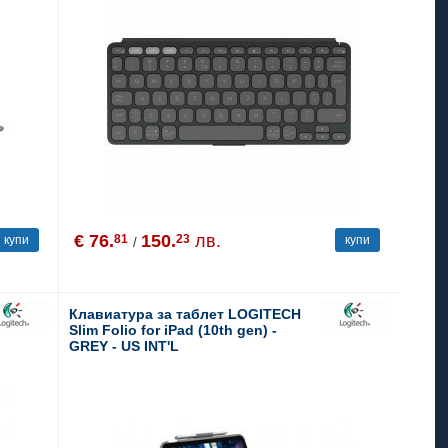
€ 76.
150.
лв.
81
23
купи
купи
/
Клавиатура за таблет LOGITECH
Slim Folio for iPad (10th gen) -
GREY - US INT'L