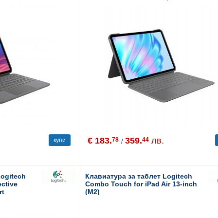
Grey - US INT'L
€ 183.
359.
лв.
78
44
купи
/
Logitech
Клавиатура за таблет Logitech
ective
Combo Touch for iPad Air 13-inch
rt
(M2)
 8th and 9th