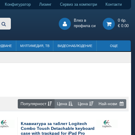
Конфигуратор
Лизинг
Сервиз за компютри
Контакти
Влез в
0 бр.
профила си
€ 0.00
УДВАНЕ
МУЛТИМЕДИЯ, ТВ
ВИДЕОНАБЛЮДЕНИЕ
ОЩЕ
Популярност
Цена
Цена
Най-нови
Клавиатура за таблет Logitech
Combo Touch Detachable keyboard
case with trackpad for iPad Pro