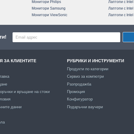
Монитори Philips
Лаптопи с Intel
Монитори Samsung
Лаптопи с Intel
Монитори ViewSonic
Лаптопи с Intel
ти!
 ЗА КЛИЕНТИТЕ
РУБРИКИ И ИНСТРУМЕНТИ
Продукти по категории
тавка
Сервиз за компютри
щане
Разпродажба
оръчки и връщане на стоки
Промоция
словия
Конфигуратор
чните данни
Подаръчни ваучери
ола