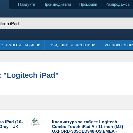
Продукти
Производители
Промоции
Разпродажба
СЪХРАНЕНИЕ НА ДАННИ
GSM, Е-КНИГИ, ЧАСОВНИЦИ
МРЕЖОВО ОБОР
:
"Logitech iPad"
а iPad (10-
Клавиатура за таблет Logitech
Grey - UK
Combo Touch iPad Air 11-inch (M2)-
OXFORD-935OLD948-US,EMEA -