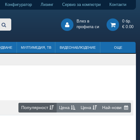
Конфигуратор
Лизинг
Сервиз за компютри
Контакти
Влез в
0 бр.
профила си
€ 0.00
УДВАНЕ
МУЛТИМЕДИЯ, ТВ
ВИДЕОНАБЛЮДЕНИЕ
ОЩЕ
Популярност
Цена
Цена
Най-нови