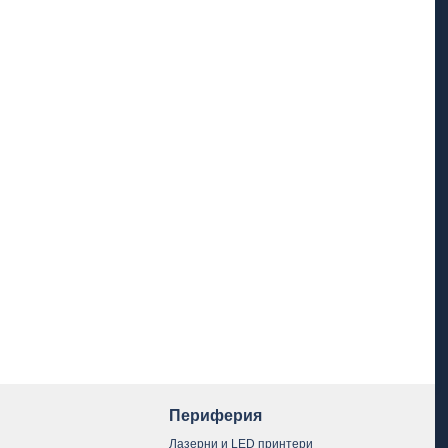
Периферия
Лазерни и LED принтери