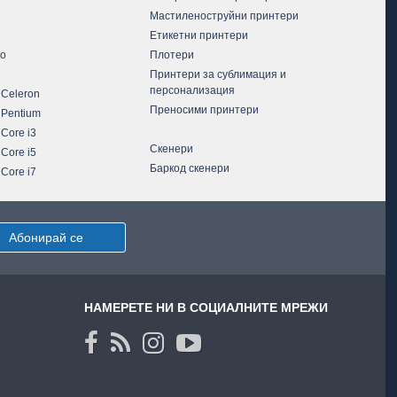
Мастиленоструйни принтери
Етикетни принтери
vo
Плотери
Принтери за сублимация и
персонализация
 Celeron
Преносими принтери
 Pentium
 Core i3
Скенери
 Core i5
Баркод скенери
 Core i7
Абонирай се
НАМЕРЕТЕ НИ В СОЦИАЛНИТЕ МРЕЖИ