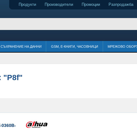
Продукти
Производители
Промоции
Разпродажба
СЪХРАНЕНИЕ НА ДАННИ
GSM, Е-КНИГИ, ЧАСОВНИЦИ
МРЕЖОВО ОБОР
:
"P8f"
-0360B-