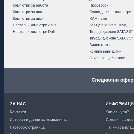
Компютри за работа
Процесори
Компютри за дома
Охлаждане за компютри
Компютри за игри
RAM памет
Настолни компютри Asus
SSD (Solid State Drive)
Настолни компютри Dell
Твърди дискове SATA 2.5"
Твърди дискове SATA 3.5"
Видео карти
Компютърни кутии
Захранващи блокове
Специални офер
ЗА НАС
ИНФОРМАЦИЯ
Контакти
Как да купя?
История и данни за компанията
Условия за дос
Facebook страница
Начини за пла