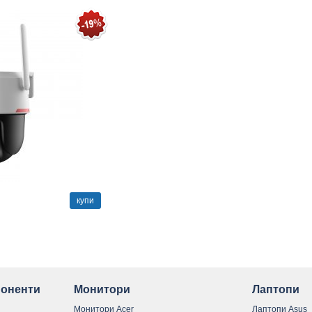
купи
оненти
Монитори
Лаптопи
Монитори Acer
Лаптопи Asus