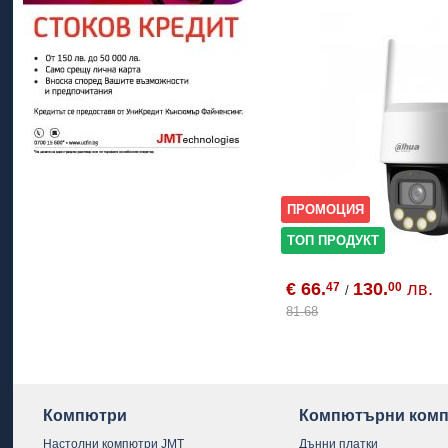
ПРОМОЦИЯ
ТОП ПРОДУКТ
€ 66.
130.
лв.
47
00
/
81.68
Компютри
Компютърни комп
Настолни компютри JMT
Дънни платки