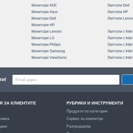
Монитори AOC
Лаптопи Dell
Монитори Asus
Лаптопи HP
Монитори Dell
Лаптопи Leno
Монитори HP
Монитори Lenovo
Лаптопи с Intel
Монитори LG
Лаптопи с Intel
Монитори Philips
Лаптопи с Intel
Монитори Samsung
Лаптопи с Intel
Монитори ViewSonic
Лаптопи с Intel
ти!
 ЗА КЛИЕНТИТЕ
РУБРИКИ И ИНСТРУМЕНТИ
Продукти по категории
тавка
Сервиз за компютри
щане
Разпродажба