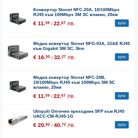
Конвертор Stonet NFC-20A, 10/100Mbps
RJ45 към 100Mbps SM SC влакно, 20км
€ 11.
22.
лв.
59
67
купи
/
Медиа ковертор Stonet NFG-03A, 1GbE RJ45
към Gigabit SM SC, 3km
€ 16.
32.
лв.
50
27
купи
/
Медиа ковертор Stonet NFC-20B,
10/100Mbps RJ45 към 100Mbps SM SC
влакно, 20км
€ 11.
22.
лв.
59
67
купи
/
Ubiquiti Оптичен преходник SFP към RJ45
UACC-CM-RJ45-1G
€ 20.
40.
лв.
82
72
купи
/