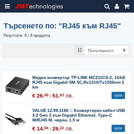
Търсенето по:
"RJ45 към RJ45"
Резултати: 8 / 8 продукта
Медиа конвертор TP-LINK MC211CS-2, 1GbE
RJ45 към Gigabit SM SC,Rx1310/Tx1550nm 2
km
€ 26.
51.
лв.
40
63
купи
/
VALUE 12.99.1166 :: Конверторен кабел USB
3.2 Gen 2 към Gigabit Ethernet, Type-C
М/RJ45 M, черен, 1.5 м
€ 14.
29.
лв.
94
22
купи
/