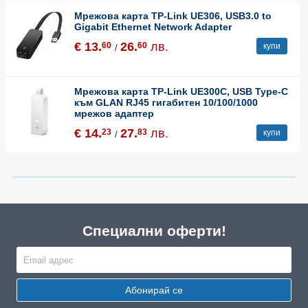
Мрежова карта TP-Link UE306, USB3.0 to
Gigabit Ethernet Network Adapter
€ 13.
26.
лв.
60
60
купи
/
Мрежова карта TP-Link UE300C, USB Type-C
към GLAN RJ45 гигабитен 10/100/1000
мрежов адаптер
€ 14.
27.
лв.
23
83
купи
/
Специални оферти!
Абонирай се