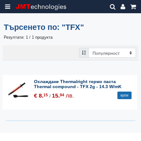
Търсенето по:
"TFX"
Резултати: 1 / 1 продукта
Охлаждане Thermalright термо паста
Thermal compound - TFX 2g - 14.3 W/mK
€ 8.
15.
лв.
15
94
купи
/