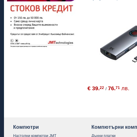
3.2 Gen 1, PD100W, LAN
€ 39.
76.
лв.
22
71
/
Компютри
Компютърни комп
Настолни компютри JMT
Дънни платки