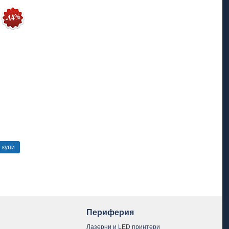
купи
Периферия
Лазерни и LED принтери