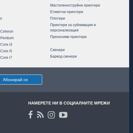
Мастиленоструйни принтери
Етикетни принтери
vo
Плотери
Принтери за сублимация и
персонализация
 Celeron
Преносими принтери
 Pentium
 Core i3
Скенери
 Core i5
Баркод скенери
 Core i7
Абонирай се
НАМЕРЕТЕ НИ В СОЦИАЛНИТЕ МРЕЖИ