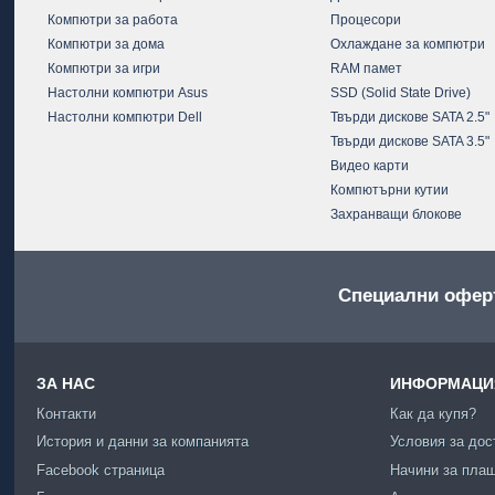
Компютри за работа
Процесори
Компютри за дома
Охлаждане за компютри
Компютри за игри
RAM памет
Настолни компютри Asus
SSD (Solid State Drive)
Настолни компютри Dell
Твърди дискове SATA 2.5"
Твърди дискове SATA 3.5"
Видео карти
Компютърни кутии
Захранващи блокове
Специални офер
ЗА НАС
ИНФОРМАЦИЯ
Контакти
Как да купя?
История и данни за компанията
Условия за дос
Facebook страница
Начини за пла