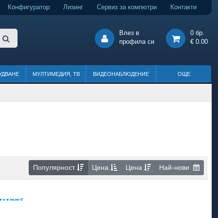
Конфигуратор
Лизинг
Сервиз за компютри
Контакти
Влез в
0 бр.
профила си
€ 0.00
УДВАНЕ
МУЛТИМЕДИЯ, ТВ
ВИДЕОНАБЛЮДЕНИЕ
ОЩЕ
Популярност
Цена
Цена
Най-нови