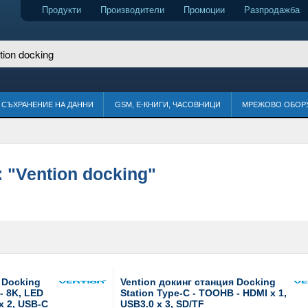
Продукти
Производители
Промоции
Разпродажба
СЪХРАНЕНИЕ НА ДАННИ
GSM, Е-КНИГИ, ЧАСОВНИЦИ
МРЕЖОВО ОБОР
:
"Vention docking"
 Docking
Vention докинг станция Docking
- 8K, LED
Station Type-C - TOOHB - HDMI x 1,
 x 2, USB-C
USB3.0 x 3, SD/TF