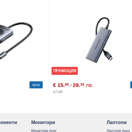
 (1Gbps)
ПРОМОЦИЯ
€ 15.
29.
лв.
00
34
купи
/
17.48
оненти
Монитори
Лаптопи
Монитори Acer
Лаптопи Asus