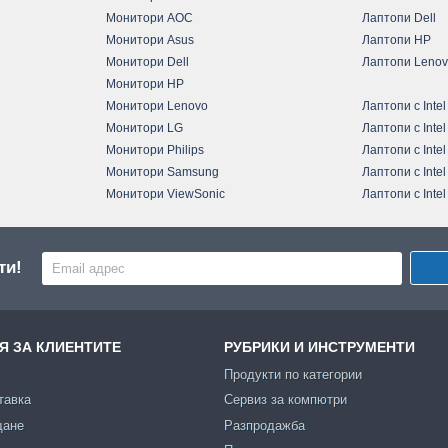
Монитори AOC
Лаптопи Dell
Монитори Asus
Лаптопи HP
Монитори Dell
Лаптопи Leno
Монитори HP
Монитори Lenovo
Лаптопи с Intel
Монитори LG
Лаптопи с Intel
Монитори Philips
Лаптопи с Intel
Монитори Samsung
Лаптопи с Intel
Монитори ViewSonic
Лаптопи с Intel
ти!
 ЗА КЛИЕНТИТЕ
РУБРИКИ И ИНСТРУМЕНТИ
Продукти по категории
тавка
Сервиз за компютри
щане
Разпродажба