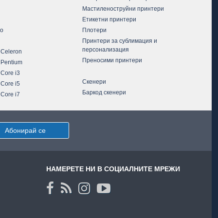
Мастиленоструйни принтери
Етикетни принтери
vo
Плотери
Принтери за сублимация и
персонализация
 Celeron
Преносими принтери
 Pentium
 Core i3
Скенери
 Core i5
Баркод скенери
 Core i7
Абонирай се
НАМЕРЕТЕ НИ В СОЦИАЛНИТЕ МРЕЖИ