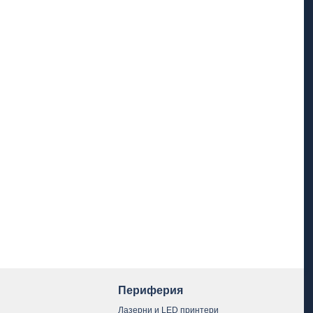
Периферия
Лазерни и LED принтери