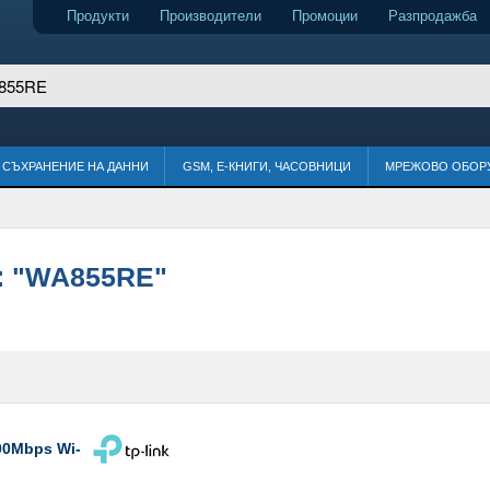
Продукти
Производители
Промоции
Разпродажба
СЪХРАНЕНИЕ НА ДАННИ
GSM, Е-КНИГИ, ЧАСОВНИЦИ
МРЕЖОВО ОБОР
:
"WA855RE"
00Mbps Wi-