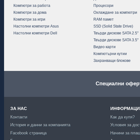
Компютри за работа
Процесори
Компютри за дома
Охлаждане за компютри
Компютри за игри
RAM памет
Настолни компютри Asus
SSD (Solid State Drive)
Настолни компютри Dell
Твърди дискове SATA 2.5"
Твърди дискове SATA 3.5"
Видео карти
Компютърни кутии
Захранващи блокове
Специални офер
ЗА НАС
ИНФОРМАЦИЯ
Контакти
Как да купя?
История и данни за компанията
Условия за дос
Facebook страница
Начини за пла