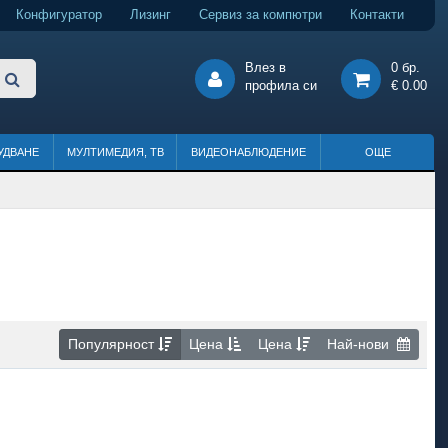
Конфигуратор
Лизинг
Сервиз за компютри
Контакти
Влез в
0 бр.
профила си
€ 0.00
УДВАНЕ
МУЛТИМЕДИЯ, ТВ
ВИДЕОНАБЛЮДЕНИЕ
ОЩЕ
Популярност
Цена
Цена
Най-нови