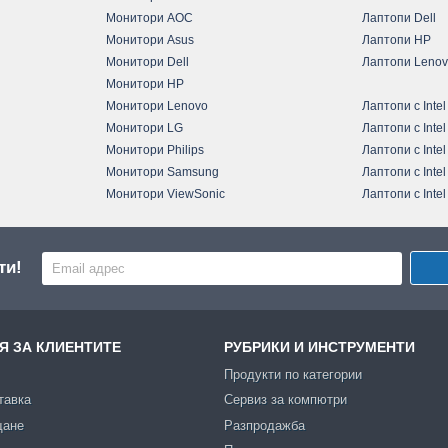
Монитори AOC
Лаптопи Dell
Монитори Asus
Лаптопи HP
Монитори Dell
Лаптопи Leno
Монитори HP
Монитори Lenovo
Лаптопи с Intel
Монитори LG
Лаптопи с Intel
Монитори Philips
Лаптопи с Intel
Монитори Samsung
Лаптопи с Intel
Монитори ViewSonic
Лаптопи с Intel
ти!
 ЗА КЛИЕНТИТЕ
РУБРИКИ И ИНСТРУМЕНТИ
Продукти по категории
тавка
Сервиз за компютри
щане
Разпродажба