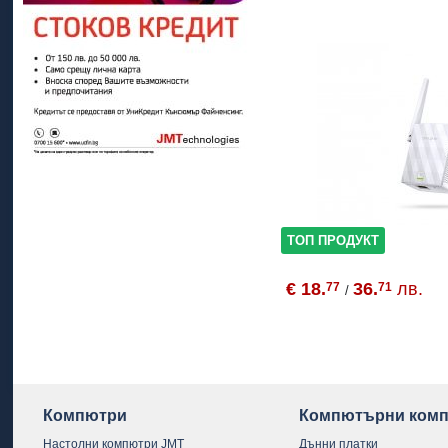
ТОП ПРОДУКТ
€ 18.
36.
лв.
77
71
/
Компютри
Компютърни комп
Настолни компютри JMT
Дънни платки