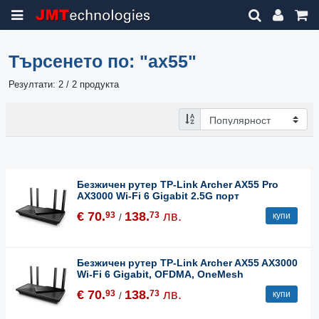
Търсенето по:
"ax55"
Резултати: 2 / 2 продукта
Безжичен рутер TP-Link Archer AX55 Pro
AX3000 Wi-Fi 6 Gigabit 2.5G порт
€ 70.
138.
лв.
93
73
купи
/
Безжичен рутер TP-Link Archer AX55 AX3000
Wi-Fi 6 Gigabit, OFDMA, OneMesh
€ 70.
138.
лв.
93
73
купи
/