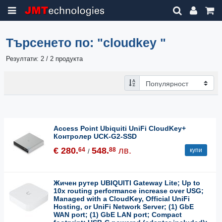
Търсенето по:
"cloudkey "
Резултати: 2 / 2 продукта
Access Point Ubiquiti UniFi CloudKey+
Контролер UCK-G2-SSD
€ 280.
548.
лв.
64
88
купи
/
Жичен рутер UBIQUITI Gateway Lite; Up to
10x routing performance increase over USG;
Managed with a CloudKey, Official UniFi
Hosting, or UniFi Network Server; (1) GbE
WAN port; (1) GbE LAN port; Compact