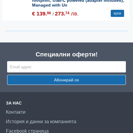
footprint; USB-C powered (adapter included);
Managed with Un
€ 139.
273.
лв.
96
74
купи
/
Специални оферти!
Абонирай се
ЗА НАС
Контакти
История и данни за компанията
Facebook страница