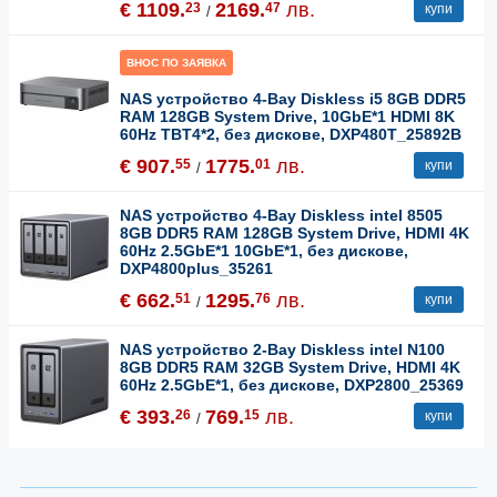
€ 1109.
2169.
лв.
23
47
купи
/
ВНОС ПО ЗАЯВКА
NAS устройство 4-Bay Diskless i5 8GB DDR5
RAM 128GB System Drive, 10GbE*1 HDMI 8K
60Hz TBT4*2, без дискове, DXP480T_25892B
€ 907.
1775.
лв.
55
01
купи
/
NAS устройство 4-Bay Diskless intel 8505
8GB DDR5 RAM 128GB System Drive, HDMI 4K
60Hz 2.5GbE*1 10GbE*1, без дискове,
DXP4800plus_35261
€ 662.
1295.
лв.
51
76
купи
/
NAS устройство 2-Bay Diskless intel N100
8GB DDR5 RAM 32GB System Drive, HDMI 4K
60Hz 2.5GbE*1, без дискове, DXP2800_25369
€ 393.
769.
лв.
26
15
купи
/