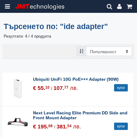
Търсенето по:
"ide adapter"
Резултати: 4 / 4 продукта
Ubiquiti UniFi 10G PoE+++ Adapter (90W)
€ 55.
107.
лв.
10
77
купи
/
Next Level Racing Elite Premium DD Side and
Front Mount Adapter
€ 195.
381.
лв.
08
54
купи
/