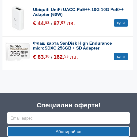
Ubiquiti UniFi UACC-PoE++-10G 10G PoE++
Adapter (60W)
€ 44.
87.
лв.
52
07
купи
/
Флаш карта SanDisk High Endurance
microSDXC 256GB + SD Adapter
€ 83.
162.
лв.
10
53
купи
/
Специални оферти!
Абонирай се