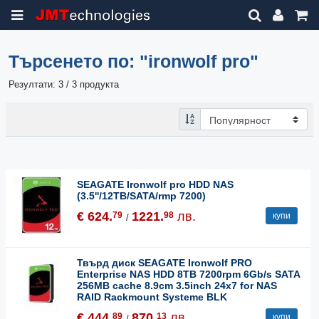
Търсенето по:
"ironwolf pro"
Резултати: 3 / 3 продукта
SEAGATE Ironwolf pro HDD NAS
(3.5''/12TB/SATA/rmp 7200)
€ 624.
1221.
лв.
79
98
купи
/
Твърд диск SEAGATE Ironwolf PRO
Enterprise NAS HDD 8TB 7200rpm 6Gb/s SATA
256MB cache 8.9cm 3.5inch 24x7 for NAS
RAID Rackmount Systeme BLK
€ 444.
870.
лв.
89
13
купи
/