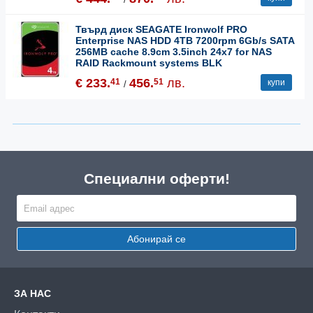
Твърд диск SEAGATE Ironwolf PRO
Enterprise NAS HDD 4TB 7200rpm 6Gb/s SATA
256MB cache 8.9cm 3.5inch 24x7 for NAS
RAID Rackmount systems BLK
€ 233.
456.
лв.
41
51
купи
/
Специални оферти!
Абонирай се
ЗА НАС