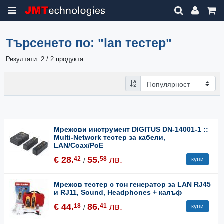
Търсенето по:
"lan тестер"
Резултати: 2 / 2 продукта
Мрежови инструмент DIGITUS DN-14001-1 ::
Multi-Network тестер за кабели,
LAN/Coax/PoE
€ 28.
55.
лв.
42
58
купи
/
Мрежов тестер с тон генератор за LAN RJ45
и RJ11, Sound, Headphones + калъф
€ 44.
86.
лв.
18
41
купи
/