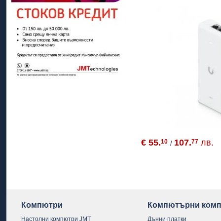
€ 55.
107.
лв.
10
77
/
Компютри
Компютърни комп
Настолни компютри JMT
Дънни платки