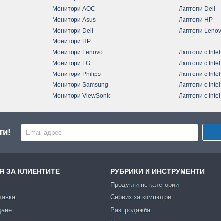
Монитори AOC
Лаптопи Dell
Монитори Asus
Лаптопи HP
Монитори Dell
Лаптопи Leno
Монитори HP
Монитори Lenovo
Лаптопи с Intel
Монитори LG
Лаптопи с Intel
Монитори Philips
Лаптопи с Intel
Монитори Samsung
Лаптопи с Intel
Монитори ViewSonic
Лаптопи с Intel
ти!
 ЗА КЛИЕНТИТЕ
РУБРИКИ И ИНСТРУМЕНТИ
Продукти по категории
тавка
Сервиз за компютри
щане
Разпродажба