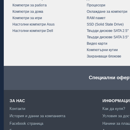
Компютри за работа
Процесори
Компютри за дома
Охлаждане за компютри
Компютри за игри
RAM памет
Настолни компютри Asus
SSD (Solid State Drive)
Настолни компютри Dell
Твърди дискове SATA 2.5"
Твърди дискове SATA 3.5"
Видео карти
Компютърни кутии
Захранващи блокове
Специални офер
ЗА НАС
ИНФОРМАЦИЯ
Контакти
Как да купя?
История и данни за компанията
Условия за дос
Facebook страница
Начини за пла