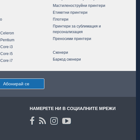
Мастиленоструйни принтери
Етикетни принтери
vo
Плотери
Принтери за сублимация и
персонализация
 Celeron
Преносими принтери
 Pentium
 Core i3
Скенери
 Core i5
Баркод скенери
 Core i7
Абонирай се
НАМЕРЕТЕ НИ В СОЦИАЛНИТЕ МРЕЖИ