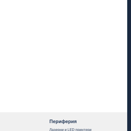
Периферия
Лазерни и LED принтери