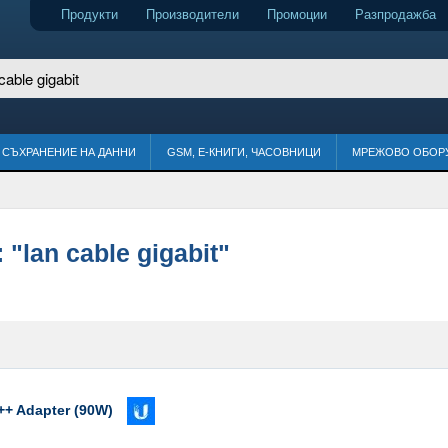
Продукти
Производители
Промоции
Разпродажба
СЪХРАНЕНИЕ НА ДАННИ
GSM, Е-КНИГИ, ЧАСОВНИЦИ
МРЕЖОВО ОБОР
:
"lan cable gigabit"
++ Adapter (90W)