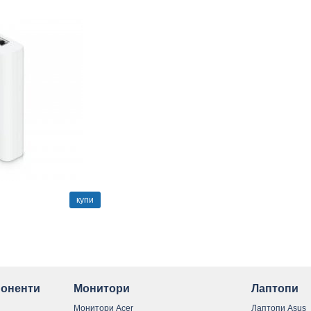
купи
оненти
Монитори
Лаптопи
Монитори Acer
Лаптопи Asus