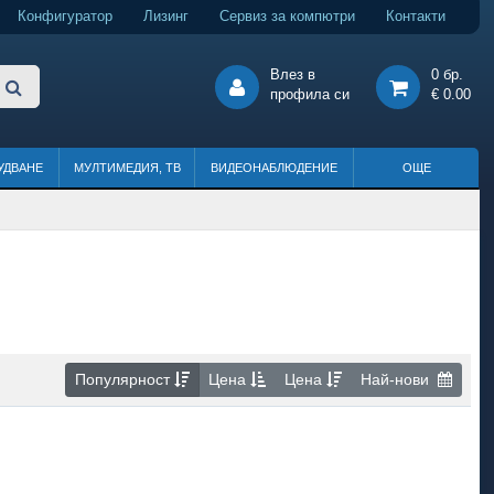
Конфигуратор
Лизинг
Сервиз за компютри
Контакти
Влез в
0 бр.
профила си
€ 0.00
УДВАНЕ
МУЛТИМЕДИЯ, ТВ
ВИДЕОНАБЛЮДЕНИЕ
ОЩЕ
Популярност
Цена
Цена
Най-нови