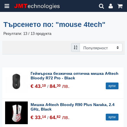
Търсенето по:
"mouse 4tech"
Резултати: 13 / 13 продукта
Геймърска безжична оптична мишка A4tech
Bloody R72 Pro - Black
€ 43.
84.
лв.
10
30
купи
/
Мишка A4tech Bloody R90 Plus Naraka, 2.4
GHz, Black
€ 33.
64.
лв.
14
82
купи
/