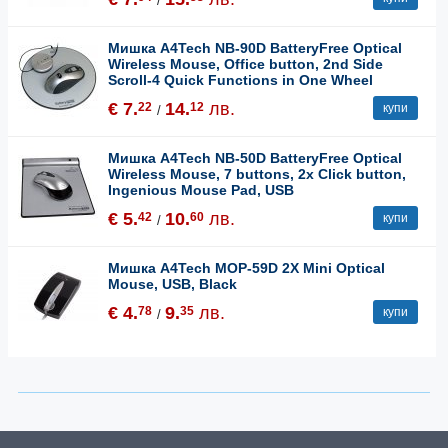
/
Мишка A4Tech NB-90D BatteryFree Optical
Wireless Mouse, Office button, 2nd Side
Scroll-4 Quick Functions in One Wheel
€ 7.
14.
лв.
22
12
купи
/
Мишка A4Tech NB-50D BatteryFree Optical
Wireless Mouse, 7 buttons, 2x Click button,
Ingenious Mouse Pad, USB
€ 5.
10.
лв.
42
60
купи
/
Мишка A4Tech MOP-59D 2X Mini Optical
Mouse, USB, Black
€ 4.
9.
лв.
78
35
купи
/