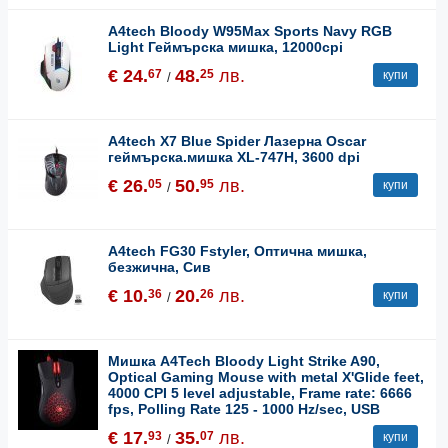
A4tech Bloody W95Max Sports Navy RGB
Light Геймърска мишка, 12000cpi
€ 24.
48.
лв.
67
25
купи
/
A4tech X7 Blue Spider Лазерна Oscar
геймърска.мишка XL-747H, 3600 dpi
€ 26.
50.
лв.
05
95
купи
/
A4tech FG30 Fstyler, Оптична мишка,
безжична, Сив
€ 10.
20.
лв.
36
26
купи
/
Мишка A4Tech Bloody Light Strike A90,
Optical Gaming Mouse with metal X'Glide feet,
4000 CPI 5 level adjustable, Frame rate: 6666
fps, Polling Rate 125 - 1000 Hz/sec, USB
€ 17.
35.
лв.
93
07
купи
/