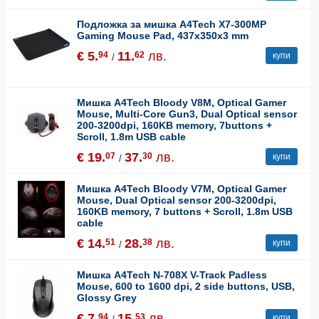
Подложка за мишка A4Tech X7-300MP
Gaming Mouse Pad, 437x350x3 mm
€ 5.
11.
лв.
94
62
купи
/
Мишка A4Tech Bloody V8M, Optical Gamer
Mouse, Multi-Core Gun3, Dual Optical sensor
200-3200dpi, 160KB memory, 7buttons +
Scroll, 1.8m USB cable
€ 19.
37.
лв.
07
30
купи
/
Мишка A4Tech Bloody V7M, Optical Gamer
Mouse, Dual Optical sensor 200-3200dpi,
160KB memory, 7 buttons + Scroll, 1.8m USB
cable
€ 14.
28.
лв.
51
38
купи
/
Мишка A4Tech N-708X V-Track Padless
Mouse, 600 to 1600 dpi, 2 side buttons, USB,
Glossy Grey
€ 7.
15.
лв.
94
53
купи