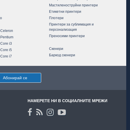
Мастиленоструйни принтери
Етикетни принтери
vo
Плотери
Принтери за сублимация и
персонализация
 Celeron
Преносими принтери
 Pentium
 Core i3
Скенери
 Core i5
Баркод скенери
 Core i7
Абонирай се
НАМЕРЕТЕ НИ В СОЦИАЛНИТЕ МРЕЖИ