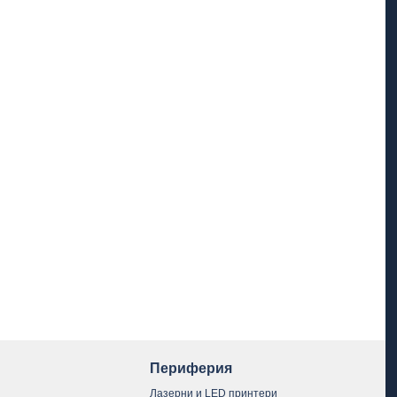
Периферия
Лазерни и LED принтери