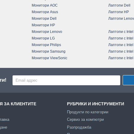
Монитори AOC
Лаптопи Dell
Монитори Asus
Лаптопи HP
Монитори Dell
Лаптопи Leno
Монитори HP
Монитори Lenovo
Лаптопи с Intel
Монитори LG
Лаптопи с Intel
Монитори Philips
Лаптопи с Intel
Монитори Samsung
Лаптопи с Intel
Монитори ViewSonic
Лаптопи с Intel
ти!
 ЗА КЛИЕНТИТЕ
РУБРИКИ И ИНСТРУМЕНТИ
Продукти по категории
тавка
Сервиз за компютри
щане
Разпродажба