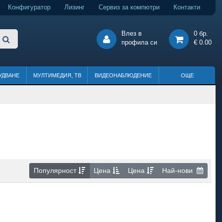
Конфигуратор
Лизинг
Сервиз за компютри
Контакти
Влез в
0 бр.
профила си
€ 0.00
УДВАНЕ
МУЛТИМЕДИЯ, ТВ
ВИДЕОНАБЛЮДЕНИЕ
ОЩЕ
Популярност
Цена
Цена
Най-нови