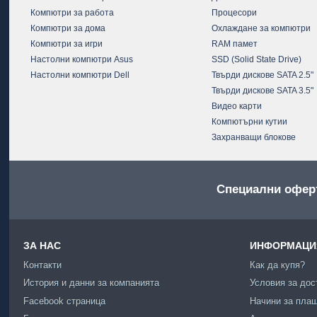
Компютри за работа
Процесори
Компютри за дома
Охлаждане за компютри
Компютри за игри
RAM памет
Настолни компютри Asus
SSD (Solid State Drive)
Настолни компютри Dell
Твърди дискове SATA 2.5"
Твърди дискове SATA 3.5"
Видео карти
Компютърни кутии
Захранващи блокове
Специални офер
ЗА НАС
ИНФОРМАЦИЯ
Контакти
Как да купя?
История и данни за компанията
Условия за дос
Facebook страница
Начини за пла