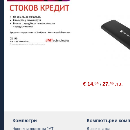
€ 14.
27.
лв.
04
46
/
Компютри
Компютърни комп
Настолни компютри JMT
Дънни платки