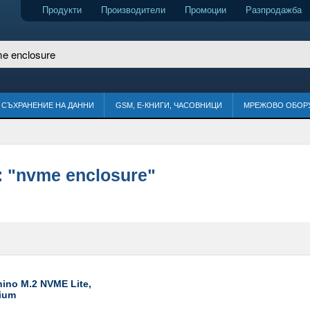
Продукти
Производители
Промоции
Разпродажба
СЪХРАНЕНИЕ НА ДАННИ
GSM, Е-КНИГИ, ЧАСОВНИЦИ
МРЕЖОВО ОБОР
:
"nvme enclosure"
ino M.2 NVME Lite,
nium