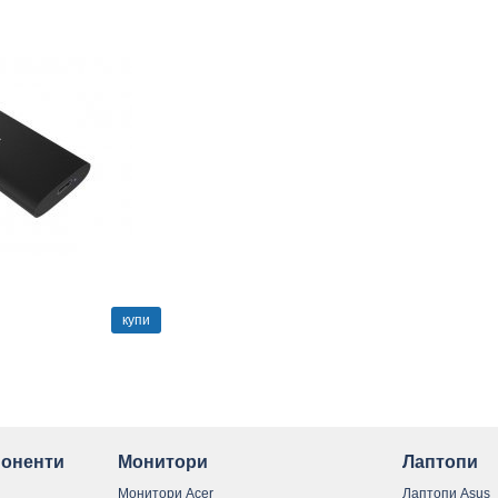
купи
оненти
Монитори
Лаптопи
Монитори Acer
Лаптопи Asus