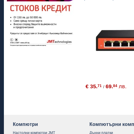
€ 35.
69.
лв.
71
84
/
Компютри
Компютърни комп
Настолни компютри JMT
Дънни платки