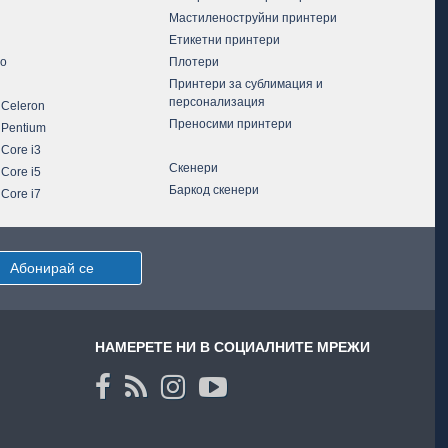
Мастиленоструйни принтери
Етикетни принтери
vo
Плотери
Принтери за сублимация и
персонализация
 Celeron
Преносими принтери
 Pentium
 Core i3
Скенери
 Core i5
Баркод скенери
 Core i7
Абонирай се
НАМЕРЕТЕ НИ В СОЦИАЛНИТЕ МРЕЖИ