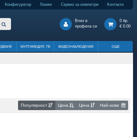
Конфигуратор
Лизинг
Сервиз за компютри
Контакти
Влез в
0 бр.
профила си
€ 0.00
УДВАНЕ
МУЛТИМЕДИЯ, ТВ
ВИДЕОНАБЛЮДЕНИЕ
ОЩЕ
Популярност
Цена
Цена
Най-нови