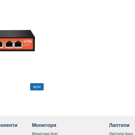
купи
оненти
Монитори
Лаптопи
Монитори Acer
Лаптопи Asus