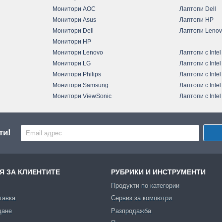
Монитори AOC
Лаптопи Dell
Монитори Asus
Лаптопи HP
Монитори Dell
Лаптопи Leno
Монитори HP
Монитори Lenovo
Лаптопи с Intel
Монитори LG
Лаптопи с Intel
Монитори Philips
Лаптопи с Intel
Монитори Samsung
Лаптопи с Intel
Монитори ViewSonic
Лаптопи с Intel
ти!
 ЗА КЛИЕНТИТЕ
РУБРИКИ И ИНСТРУМЕНТИ
Продукти по категории
тавка
Сервиз за компютри
щане
Разпродажба