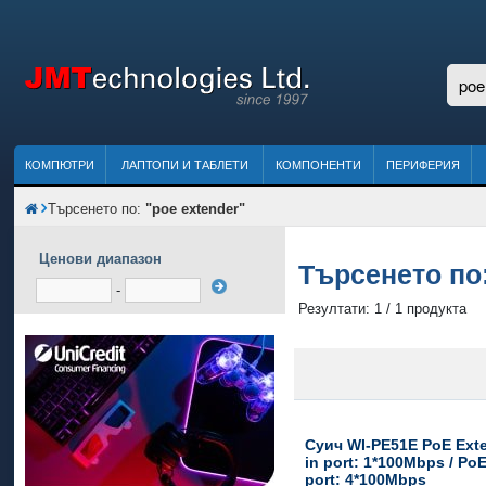
КОМПЮТРИ
ЛАПТОПИ И ТАБЛЕТИ
КОМПОНЕНТИ
ПЕРИФЕРИЯ
Търсенето по:
"poe extender"
Ценови диапазон
Търсенето по
-
Резултати: 1 / 1 продукта
Суич WI-PE51E PoE Ext
in port: 1*100Mbps / Po
port: 4*100Mbps