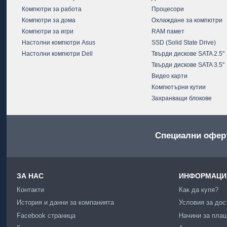
Компютри за работа
Процесори
Компютри за дома
Охлаждане за компютри
Компютри за игри
RAM памет
Настолни компютри Asus
SSD (Solid State Drive)
Настолни компютри Dell
Твърди дискове SATA 2.5"
Твърди дискове SATA 3.5"
Видео карти
Компютърни кутии
Захранващи блокове
Специални офер
ЗА НАС
ИНФОРМАЦИЯ
Контакти
Как да купя?
История и данни за компанията
Условия за дос
Facebook страница
Начини за пла