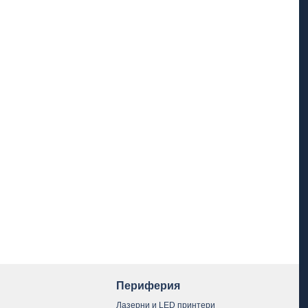
Периферия
Лазерни и LED принтери