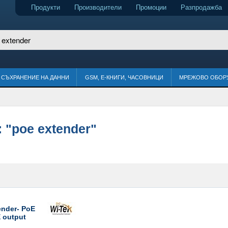
Продукти
Производители
Промоции
Разпродажба
СЪХРАНЕНИЕ НА ДАННИ
GSM, Е-КНИГИ, ЧАСОВНИЦИ
МРЕЖОВО ОБОР
:
"poe extender"
ender- PoE
E output