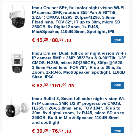
Imou Cruiser SE+, full color night vision Wi-Fi
IP camera 3MP, rotation 355°Pan & 90°Tilt,
1/2.8"; CMOS, H.265, 20fps@1296, 3.6mm
Fixed lens, FOV 82°, IR up to 30m, micro SD
256GB, 8x Digital Zoom, 1x RJ45,
Mic&Speaker, 110dB Siren, Spotlight, IP6
€ 45.
88.
лв.
29
58
купи
/
Imou Cruiser Dual, full color night vision Wi-Fi
IP camera 5MP + 3MP, 355°Pan & 0-90°Tilt, 1/3"
CMOS, H.265, micro SD(256GB), 30fps@1620,
3.6mm Fixed lens, FOV 78°, IR up to 30m, 8x
Zoom, 1xRJ45, Mic&Speaker, spotlight, 110dB
Siren, IP66,
€ 82.
161.
лв.
32
00
купи
/
Imou Bullet 3, Smart full color night vision Wi-
Fi IP camera, 3MP, 1/2.8" progressive CMOS,
H.265/H.264, 2.8mm lens, FOV 104°, IR up to
30m, 8x digital zoom, 1x RJ45, micro SD up to
256GB, Built-in Mic & Speaker, 110dB Siren
and spotlight
€ 39.
76.
лв.
20
67
купи
/