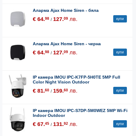
Аларма Ajax Home Siren - бяла
€ 64.
127.
лв.
98
09
купи
/
Аларма Ajax Home Siren - черна
€ 64.
127.
лв.
98
09
купи
/
IP камера IMOU IPC-K7FP-5H0TE 5MP Full
Color Night Vision Outdoor
€ 81.
159.
лв.
60
60
купи
/
IP камера IMOU IPC-S7DP-5M0WEZ 5MP Wi-Fi
Indoor Outdoor
€ 67.
131.
лв.
45
92
купи
/