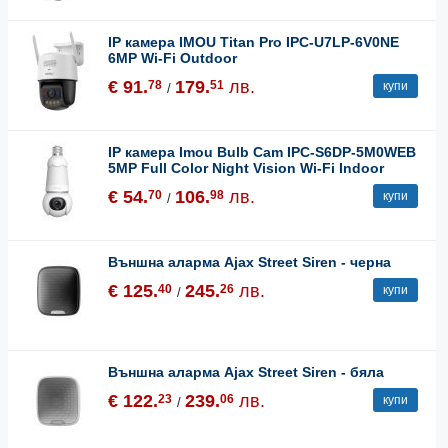
IP камера IMOU Titan Pro IPC-U7LP-6V0NE
6MP Wi-Fi Outdoor
€ 91.
179.
лв.
78
51
купи
/
IP камера Imou Bulb Cam IPC-S6DP-5M0WEB
5MP Full Color Night Vision Wi-Fi Indoor
€ 54.
106.
лв.
70
98
купи
/
Външна аларма Ajax Street Siren - черна
€ 125.
245.
лв.
40
26
купи
/
Външна аларма Ajax Street Siren - бяла
€ 122.
239.
лв.
23
06
купи
/