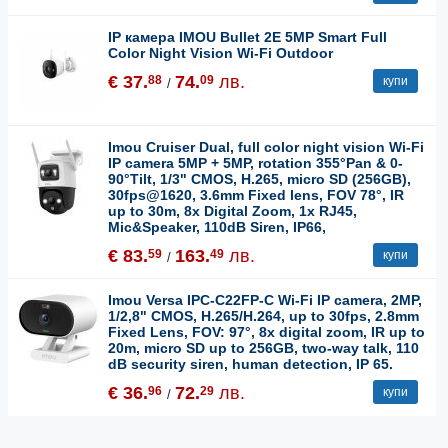
IP камера IMOU Bullet 2E 5MP Smart Full
Color Night Vision Wi-Fi Outdoor
€ 37.
74.
лв.
88
09
купи
/
Imou Cruiser Dual, full color night vision Wi-Fi
IP camera 5MP + 5MP, rotation 355°Pan & 0-
90°Tilt, 1/3" CMOS, H.265, micro SD (256GB),
30fps@1620, 3.6mm Fixed lens, FOV 78°, IR
up to 30m, 8x Digital Zoom, 1x RJ45,
Mic&Speaker, 110dB Siren, IP66,
€ 83.
163.
лв.
59
49
купи
/
Imou Versa IPC-C22FP-C Wi-Fi IP camera, 2MP,
1/2,8" CMOS, H.265/H.264, up to 30fps, 2.8mm
Fixed Lens, FOV: 97°, 8x digital zoom, IR up to
20m, micro SD up to 256GB, two-way talk, 110
dB security siren, human detection, IP 65.
€ 36.
72.
лв.
96
29
купи
/