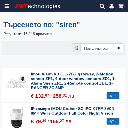
Търсенето по:
"siren"
Резултати: 16 / 16 продукта
Imou Alarm Kit 3, 1-ZG2 gateway, 2-Motion
sensor ZP1, 4-door window sensors ZD1, 1-
Alarm Siren ZR1, 2-Remote control ZB1, 1-
RANGER 2C 3MP
€ 132.
258.
лв.
07
31
купи
/
IP камера IMOU Cruiser SC IPC-K7FP-8V0N
8MP Wi-Fi Outdoor Full Color Night Vision
€ 79.
155.
лв.
39
27
купи
/