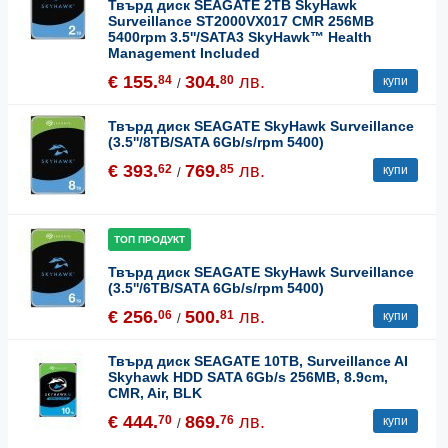
Твърд диск SEAGATE 2TB SkyHawk
Surveillance ST2000VX017 CMR 256MB
5400rpm 3.5''/SATA3 SkyHawk™ Health
Management Included
€ 155.
304.
лв.
84
80
купи
/
Твърд диск SEAGATE SkyHawk Surveillance
(3.5''/8TB/SATA 6Gb/s/rpm 5400)
€ 393.
769.
лв.
62
85
купи
/
ТОП ПРОДУКТ
Твърд диск SEAGATE SkyHawk Surveillance
(3.5''/6TB/SATA 6Gb/s/rpm 5400)
€ 256.
500.
лв.
06
81
купи
/
Твърд диск SEAGATE 10TB, Surveillance AI
Skyhawk HDD SATA 6Gb/s 256MB, 8.9cm,
CMR, Air, BLK
€ 444.
869.
лв.
70
76
купи
/