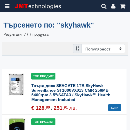
Търсенето по:
"skyhawk"
Резултати: 7 / 7 продукта
ТОП ПРОДУКТ
Твърд диск SEAGATE 1TB SkyHawk
Surveillance ST1000VX013 CMR 256MB
5400rpm 3.5"/SATA3 / SkyHawk™ Health
Management Included
€ 128.
251.
лв.
80
91
купи
/
ТОП ПРОДУКТ