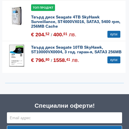
ТОП ПРОДУКТ
Твърд диск Seagate 4TB SkyHawk
Surveillance, ST4000VX016, SATA3, 5400 rpm,
256MB Cache
€ 204.
400.
лв.
52
01
купи
/
Твърд диск Seagate 10TB SkyHawk,
ST10000VX0004, 3 год. гаран-я, SATA3 256MB
€ 796.
1558.
лв.
80
41
купи
/
Специални оферти!