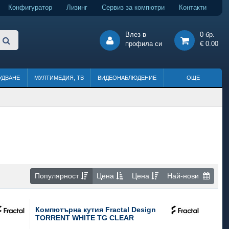
Конфигуратор
Лизинг
Сервиз за компютри
Контакти
Влез в
0 бр.
профила си
€ 0.00
УДВАНЕ
МУЛТИМЕДИЯ, ТВ
ВИДЕОНАБЛЮДЕНИЕ
ОЩЕ
Популярност
Цена
Цена
Най-нови
Компютърна кутия Fractal Design
TORRENT WHITE TG CLEAR