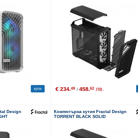
€ 234.
458.
лв.
49
62
купи
/
tal Design
Компютърна кутия Fractal Design
GHT
TORRENT BLACK SOLID