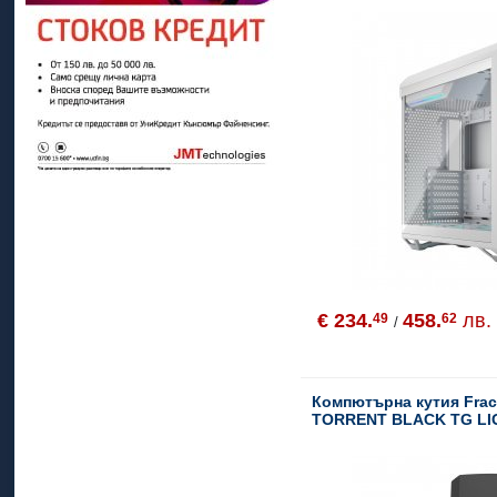
€ 234.
458.
лв.
49
62
/
Компютърна кутия Frac
TORRENT BLACK TG LI