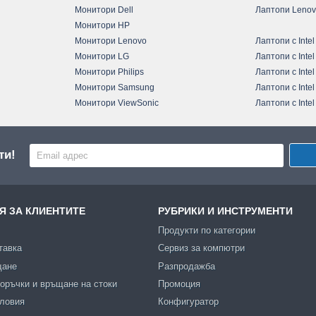
Монитори Dell
Лаптопи Leno
Монитори HP
Монитори Lenovo
Лаптопи с Intel
Монитори LG
Лаптопи с Intel
Монитори Philips
Лаптопи с Intel
Монитори Samsung
Лаптопи с Intel
Монитори ViewSonic
Лаптопи с Intel
ти!
 ЗА КЛИЕНТИТЕ
РУБРИКИ И ИНСТРУМЕНТИ
Продукти по категории
тавка
Сервиз за компютри
щане
Разпродажба
оръчки и връщане на стоки
Промоция
словия
Конфигуратор