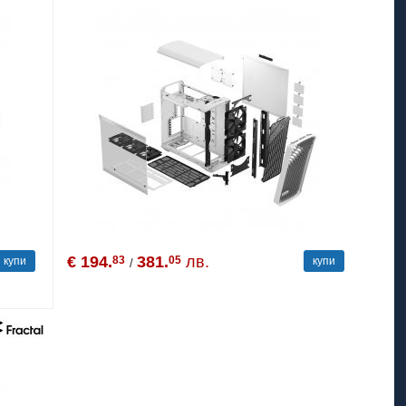
€ 194.
381.
лв.
83
05
купи
купи
/