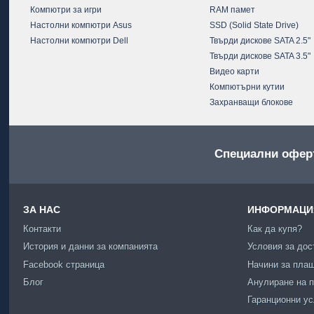
Компютри за игри
RAM памет
Настолни компютри Asus
SSD (Solid State Drive)
Настолни компютри Dell
Твърди дискове SATA 2.5"
Твърди дискове SATA 3.5"
Видео карти
Компютърни кутии
Захранващи блокове
Специални офер
ЗА НАС
ИНФОРМАЦИЯ
Контакти
Как да купя?
История и данни за компанията
Условия за дос
Facebook страница
Начини за пла
Блог
Анулиране на п
Гаранционни у