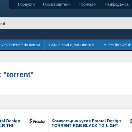
Продукти
Производители
Промоции
Разпродажба
СЪХРАНЕНИЕ НА ДАННИ
GSM, Е-КНИГИ, ЧАСОВНИЦИ
МРЕЖОВО ОБОР
:
"torrent"
tal Design
Компютърна кутия Fractal Design
LR THI
TORRENT RGB BLACK TG LIGHT