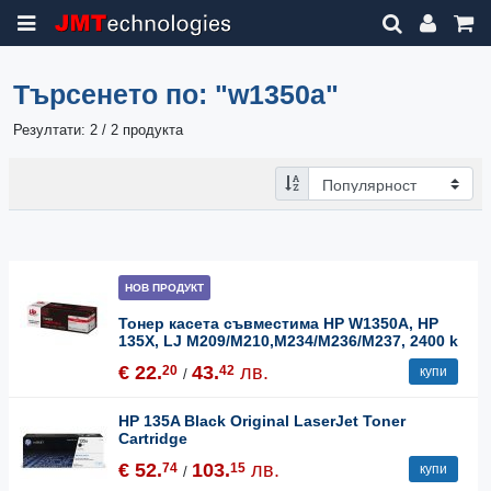
Търсенето по:
"w1350a"
Резултати: 2 / 2 продукта
НОВ ПРОДУКТ
Тонер касета съвместима HP W1350A, HP
135X, LJ M209/M210,M234/M236/M237, 2400 k
€ 22.
43.
лв.
20
42
купи
/
HP 135A Black Original LaserJet Toner
Cartridge
€ 52.
103.
лв.
74
15
купи
/