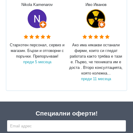
Nikola Kamenarov
Иво Иванов
Стархотен персонал, сервиз и
Ако има някакви останали
магазин. Бързи и отговорни с
фирми, които си гледат
поръчки. Препоръчвам!
работата както трябва е тази
преди 5 месеца
е. Първо, че техниката им е
доста . Второ консултацията,
която колежка...
преди 11 месеца
Специални оферти!