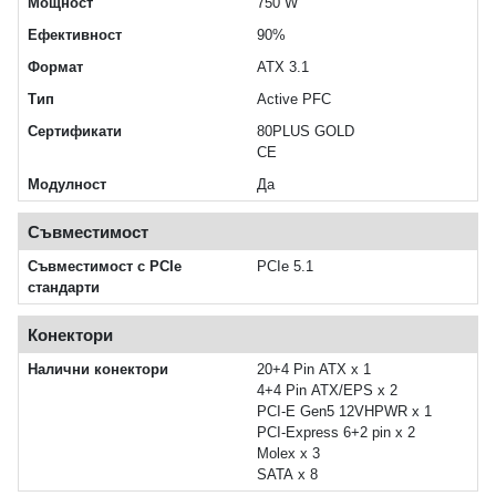
Мощност
750 W
Ефективност
90%
Формат
ATX 3.1
Тип
Active PFC
Сертификати
80PLUS GOLD
CE
Модулност
Да
Съвместимост
Съвместимост с PCIe
PCIe 5.1
стандарти
Конектори
Налични конектори
20+4 Pin ATX x 1
4+4 Pin ATX/EPS x 2
PCI-E Gen5 12VHPWR x 1
PCI-Express 6+2 pin x 2
Molex x 3
SATA x 8