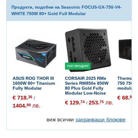
Продукти, подобни на Seasonic FOCUS-GX-750-V4-
WHITE 750W 80+ Gold Full Modular
ТОП ПРОДУКТ
ASUS ROG THOR III
CORSAIR 2025 RMe
Thermalri
1600W 80+ Titanium
Series RM850e 850W
750 750W 
Fully Modular
80 Plus Gold Fully
modular
Modular Low-Noise
€ 718.
€ 68.
36
99
/
/
€ 129.
253.
лв.
74
75
/
1404.
лв.
99
виж всички
захранващи блокове