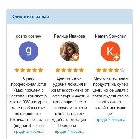
Клиентите за нас
gosho goshev
Ралица Иванова
Kamen Stoychev
Супер
Цените са ок,
Много качествени
професионалисти!
удобна локация и
продукти на супер
Имах проблем с
богат асортимент от
цени, но се бавят с
настолен компютър,
компютърни части и
потвърждението за
бях на 90% сигурен,
аксесоари. Често
поръчките от
че е проблем със
пазарувам от този
онлайн магазина
захранването.
магазин поради
им.
Техника го погледна
удобната локация.
преди 2 месеца
(веднага) и каза
Предпочит...
преди 2 месеца
преди 4 месеца