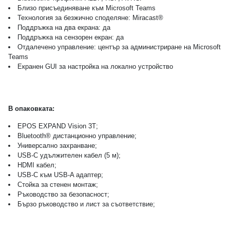
Близо присъединяване към Microsoft Teams
Технология за безжично споделяне
:
Miracast®
Поддръжка на два екрана
:
д
а
Поддръжка на сензорен екран
:
д
а
Отдалечено управление
:
ц
ентър за администриране на Microsoft
Teams
Екранен GUI за настройка на локално устройство
В опаковката:
EPOS EXPAND Vision 3T
;
Bluetooth® дистанционно управление
;
Универсално захранване
;
USB-C удължителен кабел (5
м);
HDMI кабел
;
USB-C към USB-A адаптер
;
Стойка за стенен монтаж
;
Ръководство за безопасност
;
Бързо ръководство и лист за съответствие
;