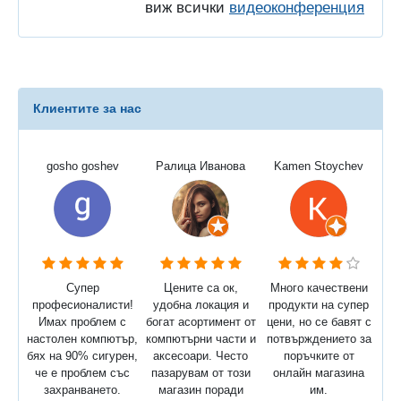
виж всички
видеоконференция
Клиентите за нас
gosho goshev
Ралица Иванова
Kamen Stoychev
Супер
Цените са ок,
Много качествени
професионалисти!
удобна локация и
продукти на супер
Имах проблем с
богат асортимент от
цени, но се бавят с
настолен компютър,
компютърни части и
потвърждението за
бях на 90% сигурен,
аксесоари. Често
поръчките от
че е проблем със
пазарувам от този
онлайн магазина
захранването.
магазин поради
им.