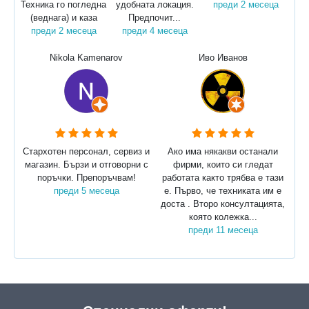
Техника го погледна
удобната локация.
преди 2 месеца
(веднага) и каза
Предпочит...
преди 2 месеца
преди 4 месеца
Nikola Kamenarov
Иво Иванов
Стархотен персонал, сервиз и
Ако има някакви останали
магазин. Бързи и отговорни с
фирми, които си гледат
поръчки. Препоръчвам!
работата както трябва е тази
преди 5 месеца
е. Първо, че техниката им е
доста . Второ консултацията,
която колежка...
преди 11 месеца