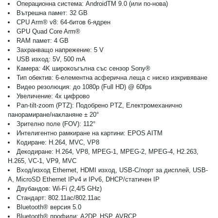
Операционна система
:
AndroidTM 9.0 (или по-нова)
Вътрешна памет
:
32 GB
CPU Arm® v8
:
64-битов 6-ядрен
GPU Quad Core Arm®
RAM памет
:
4 GB
Захранващо напрежение
:
5 V
USB
и
зход
:
5
V, 500 mA
Камера
:
4K широкоъгълна със сензор Sony®
Тип обектив
:
6
-
елемент
на
асферична леща с ниско изкривяване
Видео резолюция
:
д
о 1080p (Full HD) @ 60fps
Увеличение
:
4x цифрово
Pan-tilt-zoom (PTZ)
:
Подобрено PTZ, Електромеханично
панорамиране/накланяне ± 20°
Зрително поле (FOV)
:
112°
Интелигентно рамкиране на картини
:
EPOS AITM
Кодиране: H.264, MVC, VP8
Декодиране: H.264, VP8, MPEG-1, MPEG-2, MPEG-4, H2.263,
H.265, VC-1, VP9, MVC
Вход/изход Ethernet, HDMI изход, USB-C/порт за дисплей, USB-
A, MicroSD Ethernet IPv4 и IPv6, DHCP/статичен IP
Двубандов
:
Wi-Fi (2,4/5 GHz)
Стандарт: 802.11ac/802.11ac
Bluetooth® версия 5.0
Bluetooth® профили: A2DP, HSP, AVRCP