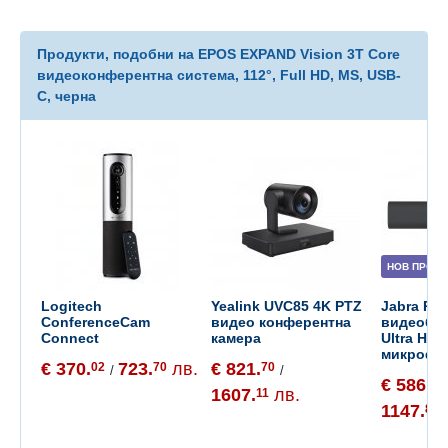
Продукти, подобни на EPOS EXPAND Vision 3T Core
видеоконферентна система, 112°, Full HD, MS, USB-
C, черна
НОВ ПРОДУ
Logitech
Yealink UVC85 4K PTZ
Jabra Pa
ConferenceCam
видео конферентна
видеобар 
Connect
камера
Ultra HD, 
микрофо
€ 370.
723.
лв.
€ 821.
02
70
70
/
/
€ 586.
87
1607.
лв.
11
1147.
82