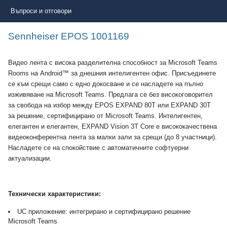
Въпроси и отговори
Sennheiser EPOS 1001169
Видео лента с висока разделителна способност за Microsoft Teams
Rooms на Android™ за днешния интелигентен офис. Присъединете
се към срещи само с едно докосване и се насладете на пълно
изживяване на Microsoft Teams. Предлага се без високоговорител
за свобода на избор между EPOS EXPAND 80T или EXPAND 30T
за решение, сертифицирано от Microsoft Teams. Интелигентен,
елегантен и елегантен, EXPAND Vision 3T Core е висококачествена
видеоконферентна лента за малки зали за срещи (до 8 участници).
Насладете се на спокойствие с автоматичните софтуерни
актуализации.
Технически
характеристики:
UC приложение
:
и
нтегрирано и сертифицирано решение
Microsoft Teams