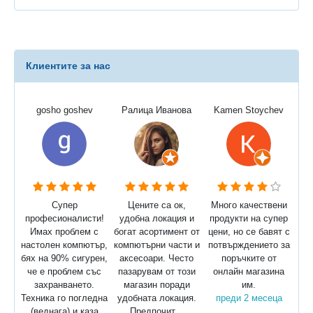
Клиентите за нас
gosho goshev
Ралица Иванова
Kamen Stoychev
Супер
Цените са ок,
Много качествени
професионалисти!
удобна локация и
продукти на супер
Имах проблем с
богат асортимент от
цени, но се бавят с
настолен компютър,
компютърни части и
потвърждението за
бях на 90% сигурен,
аксесоари. Често
поръчките от
че е проблем със
пазарувам от този
онлайн магазина
захранването.
магазин поради
им.
Техника го погледна
удобната локация.
преди 2 месеца
(веднага) и каза
Предпочит...