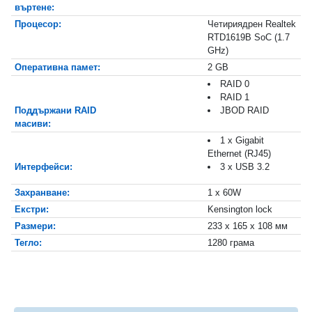
въртене:
Процесор:
Четириядрен Realtek
RTD1619B SoC (1.7
GHz)
Оперативна памет:
2 GB
RAID 0
RAID 1
Поддържани RAID
JBOD RAID
масиви:
1 x Gigabit
Ethernet (RJ45)
Интерфейси:
3 x USB 3.2
Захранване:
1 x 60W
Екстри:
Kensington lock
Размери:
233 x 165 x 108 мм
Тегло:
1280 грама