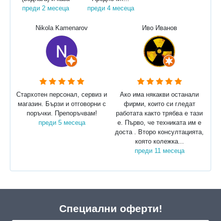
преди 2 месеца
преди 4 месеца
Nikola Kamenarov
Иво Иванов
Стархотен персонал, сервиз и
Ако има някакви останали
магазин. Бързи и отговорни с
фирми, които си гледат
поръчки. Препоръчвам!
работата както трябва е тази
преди 5 месеца
е. Първо, че техниката им е
доста . Второ консултацията,
която колежка...
преди 11 месеца
Специални оферти!