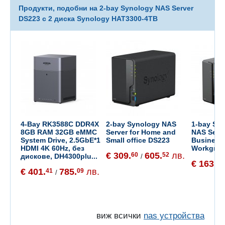
Продукти, подобни на 2-bay Synology NAS Server
DS223 с 2 дискa Synology HAT3300-4TB
4-Bay RK3588C DDR4X
2-bay Synology NAS
1-bay Sy
8GB RAM 32GB eMMC
Server for Home and
NAS Serve
System Drive, 2.5GbE*1
Small office DS223
Business
HDMI 4K 60Hz, без
Workgro
€ 309.
605.
лв.
60
52
дискове, DH4300plu...
/
€ 163.
20
€ 401.
785.
лв.
41
09
/
виж всички
nas устройства