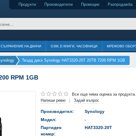
Продукти
Производители
Промоции
Разпродажба
СЪХРАНЕНИЕ НА ДАННИ
GSM, Е-КНИГИ, ЧАСОВНИЦИ
МРЕЖОВО ОБОР
ynology
Твърд диск Synology HAT3320-20T 20TB 7200 RPM 1GB
7200 RPM 1GB
Все още няма оценка за продукта.
Напиши ревю
Задай въпрос
|
Производител:
Synology
Модел:
-
Партиден
HAT3320-20T
номер: