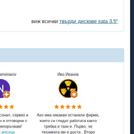
виж всички
твърди дискове sata 3.5"
Kamenarov
Иво Иванов
сонал, сервиз и
Ако има някакви останали фирми,
и и отговорни с
които си гледат работата както
репоръчвам!
трябва е тази е. Първо, че
5 месеца
техниката им е доста . Второ