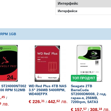
Интерфейс
Интерфейси
0 RPM 1GB
ТОП ПРОДУКТ
e ST24000NT002
WD Red Plus 4TB NAS
Seagate 2TB
200 RPM 512MB
3.5" 256MB 5400RPM,
BarraCuda
WD40EFPX
ST2000DM008, 2 год.
.
45
гаран-я, 256MB,
/
€ 226.
442.
лв.
31
62
7200rpm, SATA3
/
лв.
9
€ 157.
308.
лв.
57
18
/