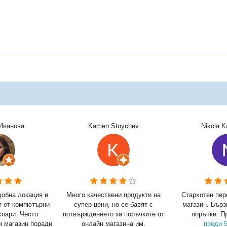
Иванова
Kamen Stoychev
Nikola 
добна локация и
Много качествени продукти на
Стархотен пер
т от компютърни
супер цени, но се бавят с
магазин. Бърз
соари. Често
потвърждението за поръчките от
поръчки. П
и магазин поради
онлайн магазина им.
преди 