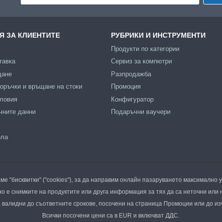
 ЗА КЛИЕНТИТЕ
РУБРИКИ И ИНСТРУМЕНТИ
Продукти по категории
тавка
Сервиз за компютри
щане
Разпродажба
оръчки и връщане на стоки
Промоция
словия
Конфигуратор
чните данни
Подаръчни ваучери
ола
ме "бисквитки" ("cookies"), за да направим онлайн пазаруването максимално 
о е снимките на продуктите или друга информация за тях да са неточни или 
валидни до съответните срокове, посочени на страница Промоции или до из
Всички посочени цени са в EUR и включват ДДС.