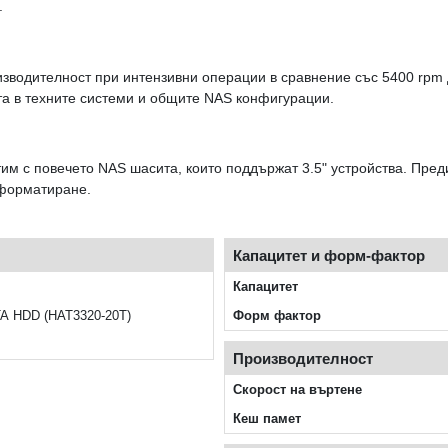
.
изводителност при интензивни операции в сравнение със 5400 rpm 
та в техните системи и общите NAS конфигурации.
тим с повечето NAS шасита, които поддържат 3.5" устройства. Пр
/форматиране.
Капацитет и форм-фактор
Капацитет
TA HDD (HAT3320-20T)
Форм фактор
Производителност
Скорост на въртене
Кеш памет