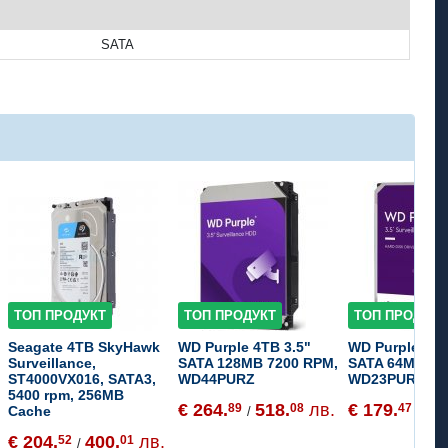
SATA
ТОП ПРОДУКТ
ТОП ПРОДУКТ
ТОП ПРОДУКТ
Seagate 4TB SkyHawk
WD Purple 4TB 3.5"
WD Purple 2TB
Surveillance,
SATA 128MB 7200 RPM,
SATA 64MB 54
ST4000VX016, SATA3,
WD44PURZ
WD23PURZ
5400 rpm, 256MB
€ 264.
518.
лв.
€ 179.
35
89
08
47
Cache
/
/
€ 204.
400.
лв.
52
01
/