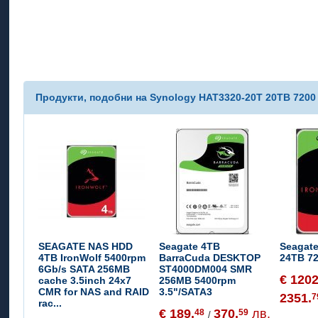
Продукти, подобни на Synology HAT3320-20T 20TB 720
SEAGATE NAS HDD
Seagate 4TB
Seagat
4TB IronWolf 5400rpm
BarraCuda DESKTOP
24TB 7
6Gb/s SATA 256MB
ST4000DM004 SMR
€ 1202
cache 3.5inch 24x7
256MB 5400rpm
CMR for NAS and RAID
3.5"/SATA3
2351.
7
rac...
€ 189.
370.
лв.
48
59
/