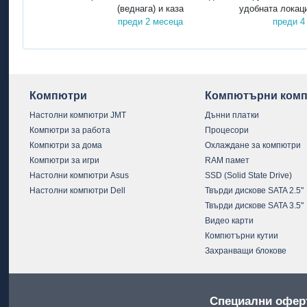
(веднага) и каза
удобната локаци
преди 2 месеца
преди 4
Компютри
Компютърни комп
Настолни компютри JMT
Дънни платки
Компютри за работа
Процесори
Компютри за дома
Охлаждане за компютри
Компютри за игри
RAM памет
Настолни компютри Asus
SSD (Solid State Drive)
Настолни компютри Dell
Твърди дискове SATA 2.5"
Твърди дискове SATA 3.5"
Видео карти
Компютърни кутии
Захранващи блокове
Специални офер