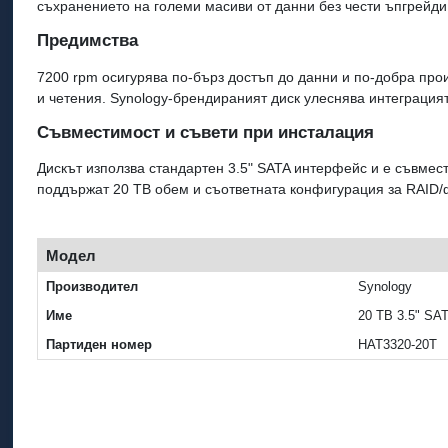
съхранението на големи масиви от данни без чести ъпгрейди
Предимства
7200 rpm осигурява по-бърз достъп до данни и по-добра про
и четения. Synology-брендираният диск улеснява интеграция
Съвместимост и съвети при инсталация
Дискът използва стандартен 3.5" SATA интерфейс и е съвмес
поддържат 20 TB обем и съответната конфигурация за RAID
Модел
Производител
Synology
Име
20 TB 3.5" SA
Партиден номер
HAT3320-20T