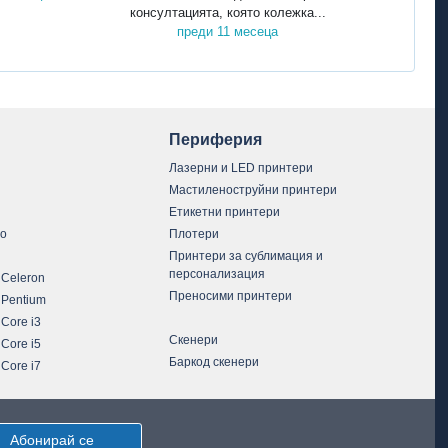
консултацията, която колежка...
преди 11 месеца
Периферия
Лазерни и LED принтери
Мастиленоструйни принтери
Етикетни принтери
vo
Плотери
Принтери за сублимация и
персонализация
 Celeron
Преносими принтери
 Pentium
 Core i3
Скенери
 Core i5
Баркод скенери
 Core i7
Абонирай се