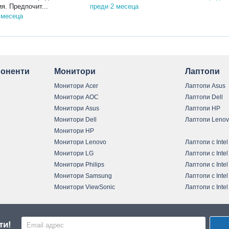
я. Предпочит...
преди 2 месеца
 месеца
оненти
Монитори
Лаптопи
Монитори Acer
Лаптопи Asus
Монитори AOC
Лаптопи Dell
Монитори Asus
Лаптопи HP
Монитори Dell
Лаптопи Leno
Монитори HP
Монитори Lenovo
Лаптопи с Intel
Монитори LG
Лаптопи с Intel
Монитори Philips
Лаптопи с Intel
Монитори Samsung
Лаптопи с Intel
Монитори ViewSonic
Лаптопи с Intel
ти!