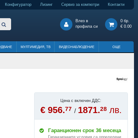
Конфигуратор
Лизинг
Сервиз за компютри
Контакти
Влез в
0 бр.
профила си
€ 0.00
УДВАНЕ
МУЛТИМЕДИЯ, ТВ
ВИДЕОНАБЛЮДЕНИЕ
ОЩЕ
Цена с включен ДДС:
€ 956.
1871.
лв.
77
28
/
Гаранционен срок 36 месеца
Гаранционните условия са определени