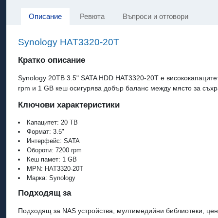
Описание
Ревюта
Въпроси и отговори
Synology HAT3320-20T
Кратко описание
Synology 20TB 3.5" SATA HDD HAT3320-20T е висококапацитет
rpm и 1 GB кеш осигурява добър баланс между място за съх
Ключови характеристики
Капацитет: 20 TB
Формат: 3.5"
Интерфейс: SATA
Обороти: 7200 rpm
Кеш памет: 1 GB
MPN: HAT3320-20T
Марка: Synology
Подходящ за
Подходящ за NAS устройства, мултимедийни библиотеки, цен