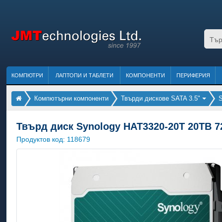
КОМПЮТРИ
ЛАПТОПИ И ТАБЛЕТИ
КОМПОНЕНТИ
ПЕРИФЕРИЯ
Компютърни компоненти
Твърди дискове SATA 3.5"
S
Твърд диск Synology HAT3320-20T 20TB 
Продуктов код:
118679