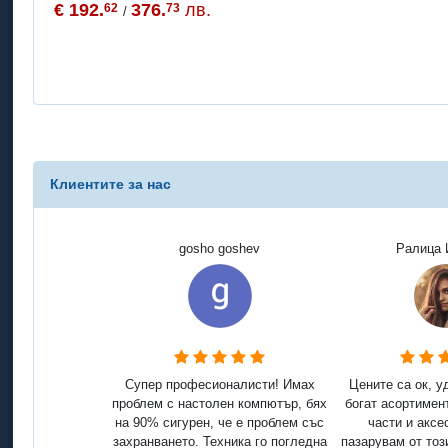
€ 192.
376.
лв.
62
73
/
Клиентите за нас
gosho goshev
Ралица 
Супер професионалисти! Имах
Цените са ок, у
проблем с настолен компютър, бях
богат асортимен
на 90% сигурен, че е проблем със
части и аксе
захранването. Техника го погледна
пазарувам от тоз