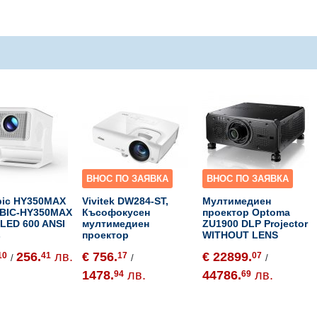
ВНОС ПО ЗАЯВКА
ВНОС ПО ЗАЯВКА
ic HY350MAX
Vivitek DW284-ST,
Мултимедиен
BIC-HY350MAX
Късофокусен
проектор Optoma
 LED 600 ANSI
мултимедиен
ZU1900 DLP Projector
s
проектор
WITHOUT LENS
256.
лв.
€ 756.
€ 22899.
10
41
17
07
/
/
/
1478.
лв.
44786.
лв.
94
69