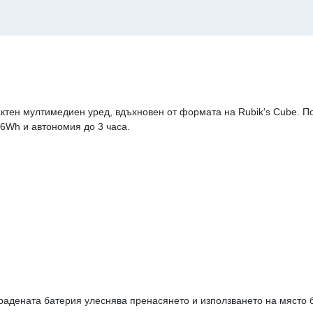
тен мултимедиен уред, вдъхновен от формата на Rubik's Cube. П
6Wh и автономия до 3 часа.
я
радената батерия улеснява пренасянето и използването на място бе