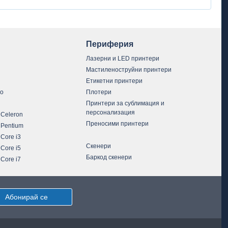
Периферия
Лазерни и LED принтери
Мастиленоструйни принтери
Етикетни принтери
vo
Плотери
Принтери за сублимация и
персонализация
 Celeron
Преносими принтери
 Pentium
 Core i3
Скенери
 Core i5
Баркод скенери
 Core i7
Абонирай се