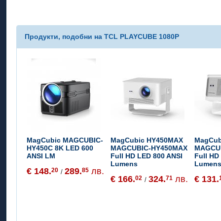
Продукти, подобни на TCL PLAYCUBE 1080P
MagCubic MAGCUBIC-
MagCubic HY450MAX
MagCub
HY450C 8K LED 600
MAGCUBIC-HY450MAX
MAGCU
ANSI LM
Full HD LED 800 ANSI
Full HD
Lumens
Lumen
€ 148.
289.
лв.
20
85
/
€ 166.
324.
лв.
€ 131.
02
71
/