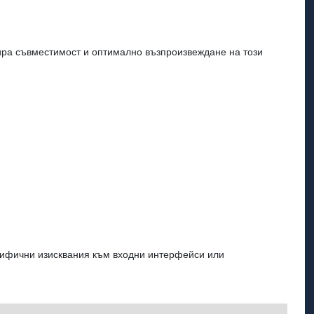
тира съвместимост и оптимално възпроизвеждане на този
ецифични изисквания към входни интерфейси или