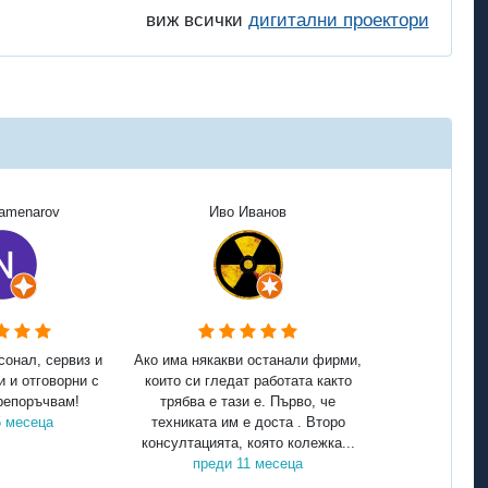
виж всички
дигитални проектори
Kamenarov
Иво Иванов
сонал, сервиз и
Ако има някакви останали фирми,
и и отговорни с
които си гледат работата както
репоръчвам!
трябва е тази е. Първо, че
5 месеца
техниката им е доста . Второ
консултацията, която колежка...
преди 11 месеца