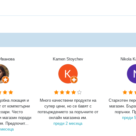
Иванова
Kamen Stoychev
Nikola 
добна локация и
Много качествени продукти на
Стархотен пер
т от компютърни
супер цени, но се бавят с
магазин. Бърз
соари. Често
потвърждението за поръчките от
поръчки. П
и магазин поради
онлайн магазина им.
преди 
я. Предпочит...
преди 2 месеца
 месеца