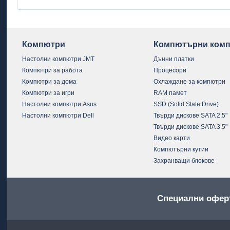
Компютри
Компютърни комп
Настолни компютри JMT
Дънни платки
Компютри за работа
Процесори
Компютри за дома
Охлаждане за компютри
Компютри за игри
RAM памет
Настолни компютри Asus
SSD (Solid State Drive)
Настолни компютри Dell
Твърди дискове SATA 2.5"
Твърди дискове SATA 3.5"
Видео карти
Компютърни кутии
Захранващи блокове
Специални офер