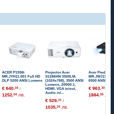
ACER P1558i
Projector Acer
Acer Predator
MR.JYH11.001 Full HD
S1286HN 3500LM,
MR.JWJ11.001
DLP 5200 ANSI Lumens
(1024x768), 3500 ANSI
6500 ANSI Lu
Lumens, 20000:1,
€ 640.
€ 963.
16
30
HDMI, VGA in/out,
/
/
Audio in/...
1252.
лв.
1884.
лв.
04
05
€ 529.
31
/
1035.
лв.
24