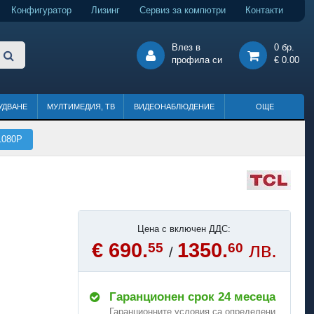
Конфигуратор
Лизинг
Сервиз за компютри
Контакти
Влез в
0 бр.
профила си
€ 0.00
УДВАНЕ
МУЛТИМЕДИЯ, ТВ
ВИДЕОНАБЛЮДЕНИЕ
ОЩЕ
1080P
Цена с включен ДДС:
€ 690.
1350.
лв.
55
60
/
Гаранционен срок 24 месеца
Гаранционните условия са определени