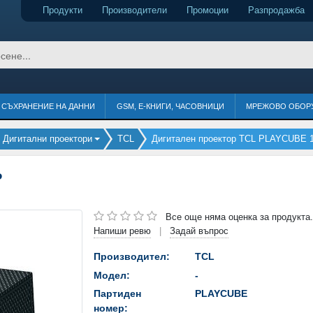
Продукти
Производители
Промоции
Разпродажба
СЪХРАНЕНИЕ НА ДАННИ
GSM, Е-КНИГИ, ЧАСОВНИЦИ
МРЕЖОВО ОБОР
Дигитални проектори
TCL
Дигитален проектор TCL PLAYCUBE 
P
Все още няма оценка за продукта.
Напиши ревю
Задай въпрос
|
Производител:
TCL
Модел:
-
Партиден
PLAYCUBE
номер: