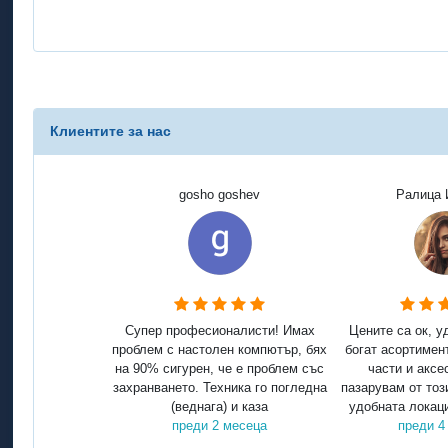
Клиентите за нас
gosho goshev
Ралица 
Супер професионалисти! Имах
Цените са ок, у
проблем с настолен компютър, бях
богат асортимен
на 90% сигурен, че е проблем със
части и аксе
захранването. Техника го погледна
пазарувам от тоз
(веднага) и каза
удобната локаци
преди 2 месеца
преди 4