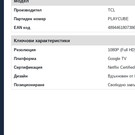
Модел
Производител
TCL
Партиден номер
PLAYCUBE
EAN код
489446180738
Ключови характеристики
Резолюция
1080P (Full HD
Платформа
Google TV
Сертификация
Netflix Certified
Дизайн
Вдъхновен от 
Позициониране
Свободно завъ