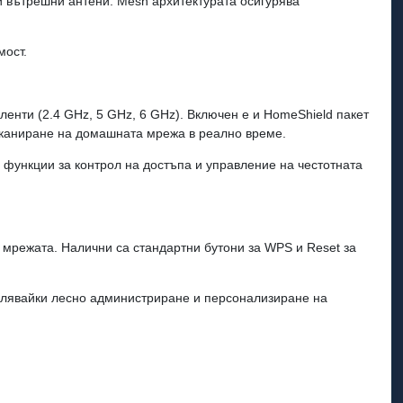
и вътрешни антени. Mesh архитектурата осигурява
мост.
ленти (2.4 GHz, 5 GHz, 6 GHz). Включен е и HomeShield пакет
 сканиране на домашната мрежа в реално време.
 функции за контрол на достъпа и управление на честотната
мрежата. Налични са стандартни бутони за WPS и Reset за
волявайки лесно администриране и персонализиране на