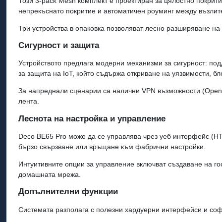
Този 3‑pack Mesh комплект е проектиран за цялостно покрит
непрекъснато покритие и автоматичен роуминг между възлит
Три устройства в опаковка позволяват лесно разширяване на
Сигурност и защита
Устройството предлага модерни механизми за сигурност: подд
за защита на IoT, който съдържа откриване на уязвимости, 
За напреднали сценарии са налични VPN възможности (OpenVP
лента.
Леснота на настройка и управление
Deco BE65 Pro може да се управлява чрез уеб интерфейс (H
бързо свързване или връщане към фабрични настройки.
Интуитивните опции за управление включват създаване на го
домашната мрежа.
Допълнителни функции
Системата разполага с полезни хардуерни интерфейси и софт