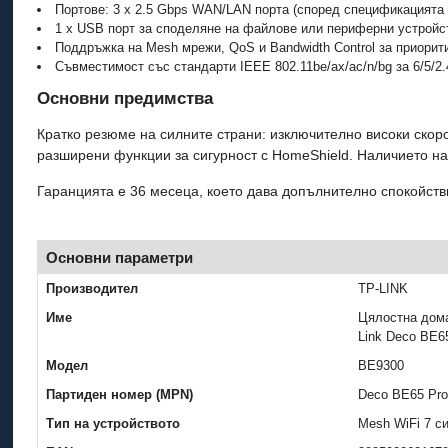
Портове: 3 x 2.5 Gbps WAN/LAN порта (според спецификацията 
1 x USB порт за споделяне на файлове или периферни устройс
Поддръжка на Mesh мрежи, QoS и Bandwidth Control за приорит
Съвместимост със стандарти IEEE 802.11be/ax/ac/n/bg за 6/5/2
Основни предимства
Кратко резюме на силните страни: изключително високи скоро
разширени функции за сигурност с HomeShield. Наличието на
Гаранцията е 36 месеца, което дава допълнително спокойств
Основни параметри
Производител
TP-LINK
Име
Цялостна дома
Link Deco BE6
Модел
BE9300
Партиден номер (MPN)
Deco BE65 Pro
Тип на устройството
Mesh WiFi 7 с