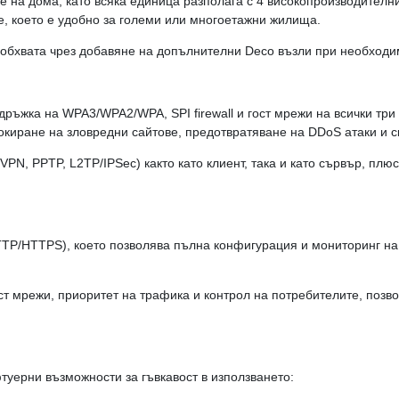
ие на дома, като всяка единица разполага с 4 високопроизводителн
е, което е удобно за големи или многоетажни жилища.
 обхвата чрез добавяне на допълнителни Deco възли при необходи
ръжка на WPA3/WPA2/WPA, SPI firewall и гост мрежи на всички три 
блокиране на зловредни сайтове, предотвратяване на DDoS атаки и
N, PPTP, L2TP/IPSec) както като клиент, така и като сървър, плюс
TTP/HTTPS), което позволява пълна конфигурация и мониторинг на 
ст мрежи, приоритет на трафика и контрол на потребителите, поз
уерни възможности за гъвкавост в използването: