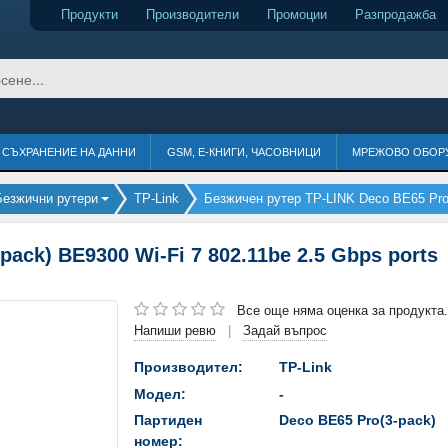
Продукти
Производители
Промоции
Разпродажба
СЪХРАНЕНИЕ НА ДАННИ
GSM, Е-КНИГИ, ЧАСОВНИЦИ
МРЕЖОВО ОБОР
Безжични рутери
TP-Link
Безжичен рутер TP-LINK Deco BE65 Pro(3
ack) BE9300 Wi-Fi 7 802.11be 2.5 Gbps ports
Все още няма оценка за продукта.
Напиши ревю
Задай въпрос
|
Производител:
TP-Link
Модел:
-
Партиден
Deco BE65 Pro(3-pack)
номер: