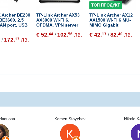
ТОП ПРОДУКТ
 Archer BE230
TP-Link Archer AX53
TP-Link Archer AX12
 BE3600, 2.5
AX3000 Wi-Fi 6,
AX1500 Wi-Fi 6 MU-
AN port, USB
OFDMA, VPN server
MIMO Gigabit
€ 52.
102.
лв.
€ 42.
82.
лв.
44
56
13
40
/
/
172.
лв.
1
13
/
Иванова
Kamen Stoychev
Nikola 