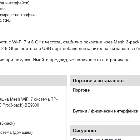
за интерфейси).
тва.
изиране на трафика.
.4 GHz.
сти с Wi‑Fi 7 и 6 GHz честота, стабилно покритие чрез Mesh 3‑pack
 2.5 Gbps портове и USB порт добавя допълнителна гъвкавост за б
ие при покупка. Имайте предвид, че наличността е ограничена.
Портове и свързаност
Портове
шна Mesh WiFi 7 система TP-
5 Pro(3-pack) BE9300
Бутони / физически интерфейси
(3-pack)
Сигурност
истема (домашна)