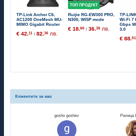
ТОП ПРОДУКТ
TP-Link Archer C6,
Ruijie RG-EW300 PRO,
TP-LINK
AC1200 OneMesh MU-
N300, WISP mode
Wi-Fi 7
MIMO Gigabit Router
Gbps W
€ 18.
36.
лв.
60
38
3.0
/
€ 42.
82.
лв.
11
36
/
€ 88.
0
Клиентите за нас
gosho goshev
Ралица 