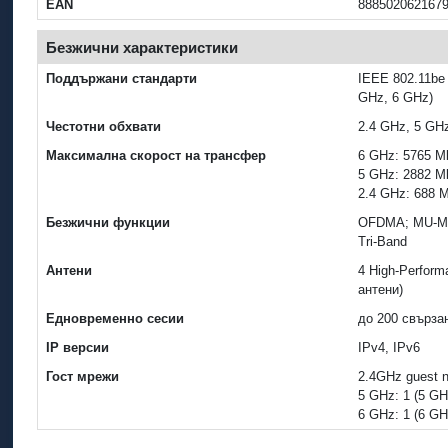
EAN
888502062167
Безжични характеристики
Поддържани стандарти
IEEE 802.11be / 
GHz, 6 GHz)
Честотни обхвати
2.4 GHz, 5 GHz
Максимална скорост на трансфер
6 GHz: 5765 Mb
5 GHz: 2882 Mb
2.4 GHz: 688 M
Безжични функции
OFDMA; MU-MI
Tri-Band
Антени
4 High-Perform
антени)
Едновременно сесии
до 200 свърза
IP версии
IPv4, IPv6
Гост мрежи
2.4GHz guest n
5 GHz: 1 (5 GH
6 GHz: 1 (6 GH