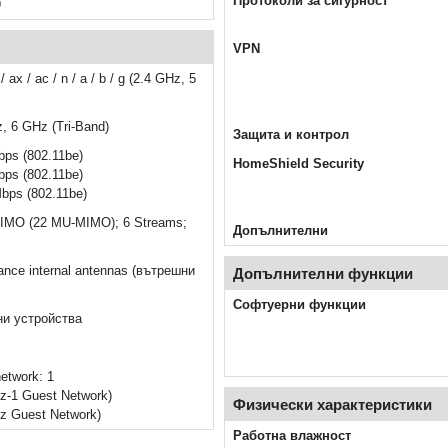
Протоколи за сигурност
9
VPN
ax / ac / n / a / b / g (2.4 GHz, 5
, 6 GHz (Tri-Band)
Защита и контрол
ps (802.11be)
HomeShield Security
ps (802.11be)
bps (802.11be)
MO (22 MU-MIMO); 6 Streams;
Допълнителни
ance internal antennas (вътрешни
Допълнителни функции
Софтуерни функции
ни устройства
etwork: 1
z-1 Guest Network)
Физически характеристики
z Guest Network)
Работна влажност