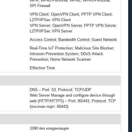
WPA, WPA2-Personal, WPA2, WPA3-Personal,
SPI Firewall
VPN Client: OpenVPN Client, PPTP VPN Client,
L2TP/IPSec VPN Client
VPN Server: OpenVPN Server, PPTP VPN Server,
L2TP/IPSec VPN Server
Access Control; Bandwidth Control; Guest Network
Real-Time IoT Protection; Malicious Site Blocker;
Intrusion Prevention System; DDoS Attack
Prevention; Home Network Scanner
Effective Time
DNS – Port: 53, Protocol: TCP/UDP
Web Server Manage and configure device through
web (HTTP/HTTPS) – Port: 80/443, Protocol: TCP
(посочен порт: 80443)
1090 без кондензация