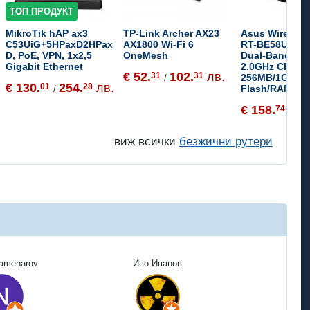
ТОП ПРОДУКТ
MikroTik hAP ax3
TP-Link Archer AX23
Asus Wireless
C53UiG+5HPaxD2HPax
AX1800 Wi-Fi 6
RT-BE58U, BE
D, PoE, VPN, 1x2,5
OneMesh
Dual-Band, Q
Gigabit Ethernet
2.0GHz CPU,
€ 52.
102.
лв.
31
31
256MB/1GB
/
€ 130.
254.
лв.
01
28
Flash/RAM, 4K-
/
€ 158.
31
74
/
виж всички
безжични рутери
Kamenarov
Иво Иванов