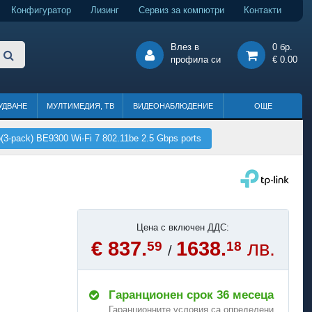
Конфигуратор
Лизинг
Сервиз за компютри
Контакти
Влез в
0 бр.
профила си
€ 0.00
УДВАНЕ
МУЛТИМЕДИЯ, ТВ
ВИДЕОНАБЛЮДЕНИЕ
ОЩЕ
-pack) BE9300 Wi-Fi 7 802.11be 2.5 Gbps ports
Цена с включен ДДС:
€ 837.
1638.
лв.
59
18
/
Гаранционен срок 36 месеца
Гаранционните условия са определени