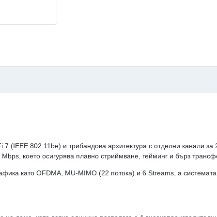
i 7 (IEEE 802.11be) и трибандова архитектура с отделни канали за
 Mbps, което осигурява плавно стриймване, гейминг и бърз транс
афика като OFDMA, MU‑MIMO (22 потока) и 6 Streams, а системата