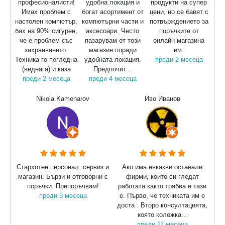
професионалисти!
удобна локация и
продукти на супер
Имах проблем с
богат асортимент от
цени, но се бавят с
настолен компютър,
компютърни части и
потвърждението за
бях на 90% сигурен,
аксесоари. Често
поръчките от
че е проблем със
пазарувам от този
онлайн магазина
захранването.
магазин поради
им.
Техника го погледна
удобната локация.
преди 2 месеца
(веднага) и каза
Предпочит...
преди 2 месеца
преди 4 месеца
Nikola Kamenarov
Иво Иванов
Стархотен персонал, сервиз и
Ако има някакви останали
магазин. Бързи и отговорни с
фирми, които си гледат
поръчки. Препоръчвам!
работата както трябва е тази
преди 5 месеца
е. Първо, че техниката им е
доста . Второ консултацията,
която колежка...
преди 11 месеца