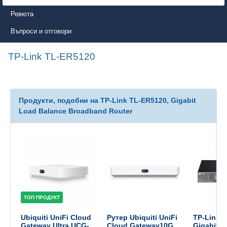
Ревюта
Въпроси и отговори
TP-Link TL-ER5120
Продукти, подобни на TP-Link TL-ER5120, Gigabit
Load Balance Broadband Router
ТОП ПРОДУКТ
Ubiquiti UniFi Cloud
Рутер Ubiquiti UniFi
TP-Link 
Gateway Ultra UCG-
Cloud Gateway10G
Gigabit 