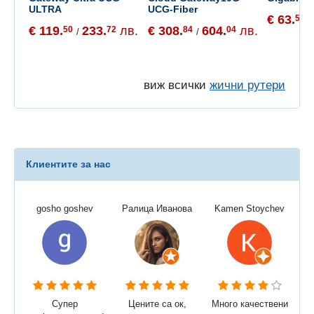
ULTRA
UCG-Fiber
€ 63.
56
/
€ 119.
233.
лв.
€ 308.
604.
лв.
50
72
84
04
/
/
виж всички
жични рутери
Клиентите за нас
gosho goshev
Ралица Иванова
Kamen Stoychev
Супер
Цените са ок,
Много качествени