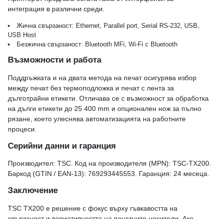
интеграция в различни среди.
Жична свързаност: Ethernet, Parallel port, Serial RS-232, USB,
USB Host
Безжична свързаност: Bluetooth MFi, Wi‑Fi с Bluetooth
Възможности и работа
Поддръжката и на двата метода на печат осигурява избор
между печат без термоподложка и печат с лента за
дълготрайни етикети. Отличава се с възможност за обработка
на дълги етикети до 25 400 mm и опционален нож за пълно
рязане, което улеснява автоматизацията на работните
процеси.
Серийни данни и гаранция
Производител: TSC. Код на производителя (MPN): TSC-TX200.
Баркод (GTIN / EAN-13): 769293445553. Гаранция: 24 месеца.
Заключение
TSC TX200 е решение с фокус върху гъвкавостта на
свързаност и вариативността на печатните носители. Ако