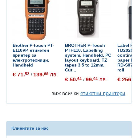
Brother P-touch PT-
BROTHER P-Touch
Label Pr
E110VP, етикетен
PTH110, Labelling
TD2020, 
принтер за
system, Handheld, PC
continuo
електротехници,
layout keyboard, TZ
paper lab
Handheld
tapes 3.5 to 12mm,
RD-S07E5
Cut...
roll
€ 71.
139.
лв.
52
88
/
€ 50.
99.
лв.
€ 256.
64
04
40
/
виж всички
етикетни принтери
Клиентите за нас