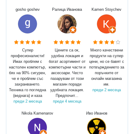
gosho goshev
Ралица Иванова
Kamen Stoychev
Супер
Цените са ок,
Много качествени
професионалисти!
удобна локация и
продукти на супер
Имах проблем с
богат асортимент от
цени, но се бавят с
настолен компютър,
компютърни части и
потвърждението за
бях на 90% сигурен,
аксесоари. Често
поръчките от
че е проблем със
пазарувам от този
онлайн магазина
захранването.
магазин поради
им.
Техника го погледна
удобната локация.
преди 2 месеца
(веднага) и каза
Предпочит...
преди 2 месеца
преди 4 месеца
Nikola Kamenarov
Иво Иванов