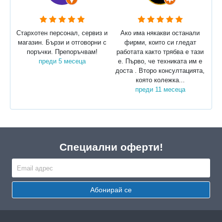
Стархотен персонал, сервиз и
Ако има някакви останали
магазин. Бързи и отговорни с
фирми, които си гледат
поръчки. Препоръчвам!
работата както трябва е тази
преди 5 месеца
е. Първо, че техниката им е
доста . Второ консултацията,
която колежка...
преди 11 месеца
Специални оферти!
Абонирай се