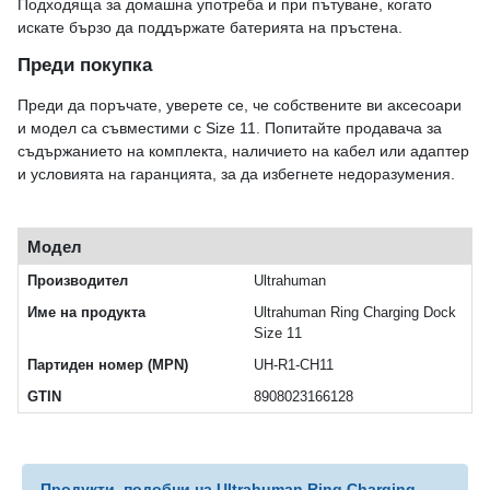
Подходяща за домашна употреба и при пътуване, когато
искате бързо да поддържате батерията на пръстена.
Преди покупка
Преди да поръчате, уверете се, че собствените ви аксесоари
и модел са съвместими с Size 11. Попитайте продавача за
съдържанието на комплекта, наличието на кабел или адаптер
и условията на гаранцията, за да избегнете недоразумения.
Модел
Производител
Ultrahuman
Име на продукта
Ultrahuman Ring Charging Dock
Size 11
Партиден номер (MPN)
UH-R1-CH11
GTIN
8908023166128
Продукти, подобни на Ultrahuman Ring Charging