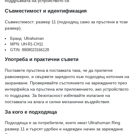
поддръжката на устройството си.
Съвместимост и идентификация
Съвместимост: размер 11 (подходящ само за пръстени в този
размер).
Бранд: Ultrahuman
MPN: UH-R1-CH11
GTIN: 8908023166128
Употреба и практични съвети
Поставете пръстена в поставката така, че да прилегне
равномерно, и свържете зарядното към подходящ източник на
захранване. Проверявайте състоянието на зареждането през
интерфейса на пръстена или приложението, ако устройството
го поддържа. За безопасност избягвайте излагане на
поставката на влага и силни механични въздействия.
За кого е подходяща
Подходяща е за потребители, които имат Ultrahuman Ring
размер 11 и търсят удобен и надежден начин за зареждане.