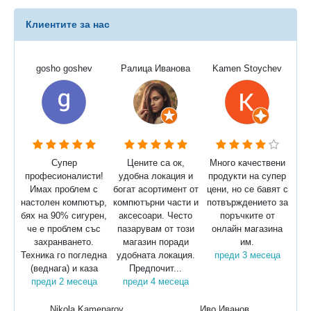
Клиентите за нас
gosho goshev
Ралица Иванова
Kamen Stoychev
Супер
Цените са ок,
Много качествени
професионалисти!
удобна локация и
продукти на супер
Имах проблем с
богат асортимент от
цени, но се бавят с
настолен компютър,
компютърни части и
потвърждението за
бях на 90% сигурен,
аксесоари. Често
поръчките от
че е проблем със
пазарувам от този
онлайн магазина
захранването.
магазин поради
им.
Техника го погледна
удобната локация.
преди 3 месеца
(веднага) и каза
Предпочит...
преди 2 месеца
преди 4 месеца
Nikola Kamenarov
Иво Иванов