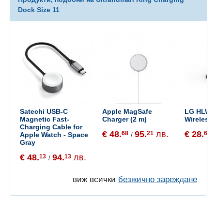
Dock Size 11
Satechi USB-C
Apple MagSafe
LG HLW-T
Magnetic Fast-
Charger (2 m)
Wireless
Charging Cable for
€ 48.
95.
лв.
€ 28.
68
21
61
Apple Watch - Space
/
/
Gray
€ 48.
94.
лв.
13
13
/
виж всички
безжично зареждане