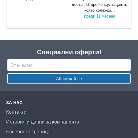
доста . Второ консултацията,
която колежка...
преди 11 месеца
Специални оферти!
Абонирай се
ЗА НАС
Контакти
История и данни за компанията
Facebook страница