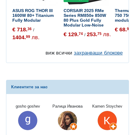
ASUS ROG THOR III
CORSAIR 2025 RMe
Thermalri
1600W 80+ Titanium
Series RM850e 850W
750 750W 
Fully Modular
80 Plus Gold Fully
modular
Modular Low-Noise
€ 718.
€ 68.
36
99
/
/
€ 129.
253.
лв.
74
75
/
1404.
лв.
99
виж всички
захранващи блокове
Клиентите за нас
gosho goshev
Ралица Иванова
Kamen Stoychev