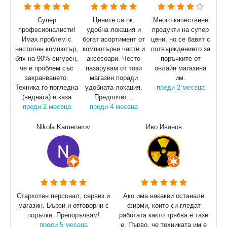
Супер
Цените са ок,
Много качествени
професионалисти!
удобна локация и
продукти на супер
Имах проблем с
богат асортимент от
цени, но се бавят с
настолен компютър,
компютърни части и
потвърждението за
бях на 90% сигурен,
аксесоари. Често
поръчките от
че е проблем със
пазарувам от този
онлайн магазина
захранването.
магазин поради
им.
Техника го погледна
удобната локация.
преди 2 месеца
(веднага) и каза
Предпочит...
преди 2 месеца
преди 4 месеца
Nikola Kamenarov
Иво Иванов
Стархотен персонал, сервиз и
Ако има някакви останали
магазин. Бързи и отговорни с
фирми, които си гледат
поръчки. Препоръчвам!
работата както трябва е тази
преди 5 месеца
е. Първо, че техниката им е