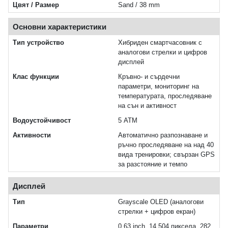
Цвят / Размер
Sand / 38 mm
Основни характеристики
Тип устройство
Хибриден смартчасовник с
аналогови стрелки и цифров
дисплей
Клас функции
Кръвно- и сърдечни
параметри, мониторинг на
температурата, проследяване
на сън и активност
Водоустойчивост
5 ATM
Активности
Автоматично разпознаване и
ръчно проследяване на над 40
вида тренировки; свързан GPS
за разстояние и темпо
Дисплей
Тип
Grayscale OLED (аналогови
стрелки + цифров екран)
Параметри
0.63 inch, 14 504 пиксела, 282