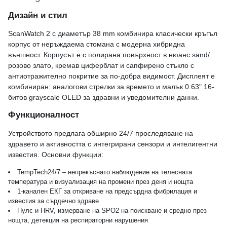
Дизайн и стил
ScanWatch 2 с диаметър 38 mm комбинира класически кръгъл
корпус от неръждаема стомана с модерна хибридна
външност. Корпусът е с полирана повърхност в нюанс sand/
розово злато, кремав циферблат и сапфирено стъкло с
антиотражително покритие за по-добра видимост. Дисплеят е
комбиниран: аналогови стрелки за времето и малък 0.63" 16-
битов grayscale OLED за здравни и уведомителни данни.
Функционалност
Устройството предлага обширно 24/7 проследяване на
здравето и активността с интегрирани сензори и интелигентни
известия. Основни функции:
TempTech24/7 – непрекъснато наблюдение на телесната
температура и визуализация на промени през деня и нощта
1-канален ЕКГ за откриване на предсърдна фибрилация и
известия за сърдечно здраве
Пулс и HRV, измерване на SPO2 на поискване и средно през
нощта, детекция на респираторни нарушения