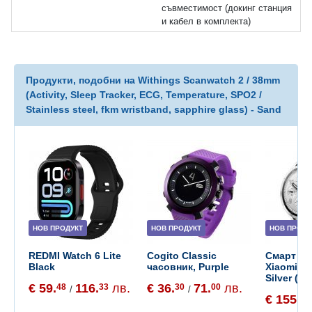
съвместимост (докинг станция
и кабел в комплекта)
Продукти, подобни на Withings Scanwatch 2 / 38mm
(Activity, Sleep Tracker, ECG, Temperature, SPO2 /
Stainless steel, fkm wristband, sapphire glass) - Sand
НОВ ПРОДУКТ
НОВ ПРОДУКТ
НОВ ПРОДУ
REDMI Watch 6 Lite
Cogito Classic
Смарт ча
Black
часовник, Purple
Xiaomi W
Silver (B
€ 59.
116.
лв.
€ 36.
71.
лв.
48
33
30
00
/
/
€ 155.
65