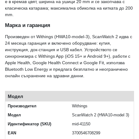
е в кремав цвят, ширина на ушици 20 mm и се закопчава с
класическа катарама; максимална обиколка на китката до 200
mm.
Марка и гаранция
Произведен от Withings (HWA10-model-3), ScanWatch 2 идва с
24 месеца гаранция и включено оборудване: кутия,
инструкция, док-станция и USB кабел. Устройството се
синхронизира с Withings App (iOS 15+ и Android 9+), работи с
Apple Health, Google Health Connect и Google Fit, използва
Bluetooth Low Energy и предлага безплатно и неограничено
онлайн съхранение на здравни данни.
Модел
Производител
Withings
Модел
ScanWatch 2 (HWA10-model 3)
Идентификатор (SKU)
mid-41150
EAN
3700546708299