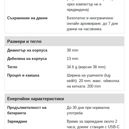
чрез компютър не е
предвидена)
Съхранение на данни
Безплатно и неограничено
онлайн архивиране; до 7 дни
данни на часовника
Размери и тегло
Диаметър на корпуса
38 mm
Дебелина на корпуса
13 mm
Тегло
34.6 g (версия 38 mm)
Процеп и каишка
Ширина на ушичките (lug
width): 20 mm; макс. обиколка
на китката: 200 mm
Енергийни характеристики
Продължителност на
До 30 дни при нормална
батерията
употреба
Зареждане
Време за зареждане около 2
часа; докинг станция с USB‑C