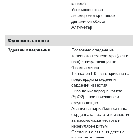
канала)
Усъвършенстван
акселерометър с висок
динамичен обхват
Алтиметър
Функционалности
Здравни измервания
Постоянно следене на
телесната температура (ден и
нощ) с визуализация на
базална линия
1‑канален ЕКГ за откриване на
предсърдно мъждене и
сърдечни известия
Нива на кислород в кръвта
(SpO2) – при поискване и
средно нощно
Анализ на вариабилността на
сърдечната честота и известия
за висока/ниска честота и
нерегулярен ритъм
Следене на съня: индекс на
качеството, фази,