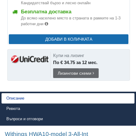
Кандидатствай бързо и лесно онлайн
Безплатна доставка
До всяко населено място в страната в рамките на 1-3
работни дни
ДОБАВИ В КОЛИЧКАТА
Купи на лизинг
По € 34.75 за 12 мес.
Лизингови схеми
Описание
Ревюта
Въпроси и отговори
Withings HWA10-model 3-All-Int