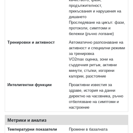
продължителност,
прекъсвания и нарушения на
дишането
Проследяване на цикъл: фази,
протоколи, симптоми и
бележки (ръчно логване)
Тренировки и активност
Автоматично разпознаване на
активност и специални режими
за тренировка
VO2max оценка, зони на
сърдечния ритъм, активни
минути, стъпки, изгорени
калории, разстояние
Интелигентни функции
Проактивни известия за
здраве, история на данни
директно на часовника, ръчно
отбелязване на симптоми и
настроение
Метрики и анализ
Температурни показатели
Промени в базалната