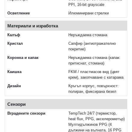
PPI, 16‑bit grayscale
Осветление
Илюминирани стрелки
Материали и изработка
Калъф
Неръждаема стомана
Кристал
Сапфир (антиотражателно
покритие)
Коронка и капак
Неръждаема стомана (капак:
притиснат, стомана)
Каишка
FKM / пластмасов вид (цвят
крем), закопчаване с катарама
Дизайн
Кръгъл корпус, повърхност:
полиран, фиксирана безел
Сензори
Вградените сензори
TempTech 24/7 (термистор,
heat flux, PPG, акселерометър)
Мултидължинов PPG (4
дължини на вълната, 16 PPG