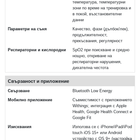
температура, температурни
зони по време на тренировка и
в покой, възстановителни
данни
Параметри на съня
Качество, фази (дълбок/лек),
продължителност,
прекъсвания, регулярност
Респираторни и кислородни
SpO2 при поискване и средно
нощно, откриване на
респираторни нарушения,
дихателна честота
Свързаност и приложение
Свързване
Bluetooth Low Energy
Мобилно приложение
Съвместимост с приложението
Withings; интеграция с Apple
Health, Google Health Connect и
Google Fit
Изисквания
Използва се с iPhone/iPad/iPod
touch iOS 15+ или Android
устройство с OS 9+ (настройка