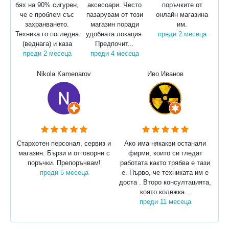
бях на 90% сигурен,
аксесоари. Често
поръчките от
че е проблем със
пазарувам от този
онлайн магазина
захранването.
магазин поради
им.
Техника го погледна
удобната локация.
преди 2 месеца
(веднага) и каза
Предпочит...
преди 2 месеца
преди 4 месеца
Nikola Kamenarov
Иво Иванов
Стархотен персонал, сервиз и
Ако има някакви останали
магазин. Бързи и отговорни с
фирми, които си гледат
поръчки. Препоръчвам!
работата както трябва е тази
преди 5 месеца
е. Първо, че техниката им е
доста . Второ консултацията,
която колежка...
преди 11 месеца