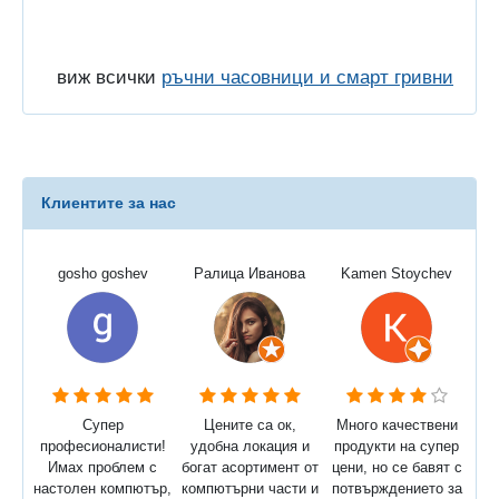
виж всички
ръчни часовници и смарт гривни
Клиентите за нас
gosho goshev
Ралица Иванова
Kamen Stoychev
Супер
Цените са ок,
Много качествени
професионалисти!
удобна локация и
продукти на супер
Имах проблем с
богат асортимент от
цени, но се бавят с
настолен компютър,
компютърни части и
потвърждението за