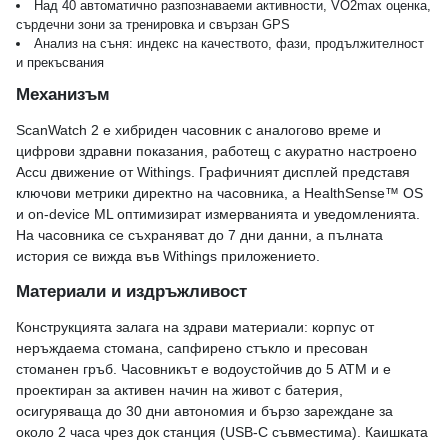
Над 40 автоматично разпознаваеми активности, VO2max оценка,
сърдечни зони за тренировка и свързан GPS
Анализ на съня: индекс на качеството, фази, продължителност
и прекъсвания
Механизъм
ScanWatch 2 е хибриден часовник с аналогово време и
цифрови здравни показания, работещ с акуратно настроено
Accu движение от Withings. Графичният дисплей представя
ключови метрики директно на часовника, а HealthSense™ OS
и on-device ML оптимизират измерванията и уведомленията.
На часовника се съхраняват до 7 дни данни, а пълната
история се вижда във Withings приложението.
Материали и издръжливост
Конструкцията залага на здрави материали: корпус от
неръждаема стомана, сапфирено стъкло и пресован
стоманен гръб. Часовникът е водоустойчив до 5 ATM и е
проектиран за активен начин на живот с батерия,
осигуряваща до 30 дни автономия и бързо зареждане за
около 2 часа чрез док станция (USB‑C съвместима). Каишката