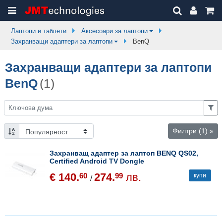
Лаптопи и таблети
Аксесоари за лаптопи
Захранващи адаптери за лаптопи
BenQ
Захранващи адаптери за лаптопи
BenQ
(1)
Филтри
(1)
»
Захранващ адаптер за лаптоп BENQ QS02,
Certified Android TV Dongle
€ 140.
274.
лв.
60
99
купи
/