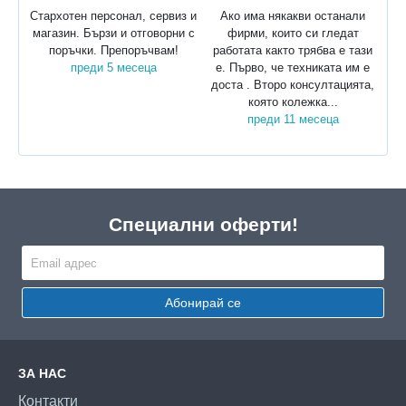
Стархотен персонал, сервиз и
Ако има някакви останали
магазин. Бързи и отговорни с
фирми, които си гледат
поръчки. Препоръчвам!
работата както трябва е тази
преди 5 месеца
е. Първо, че техниката им е
доста . Второ консултацията,
която колежка...
преди 11 месеца
Специални оферти!
Абонирай се
ЗА НАС
Контакти