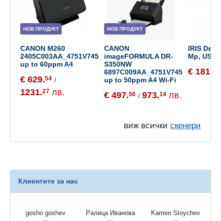
НОВ ПРОДУКТ
НОВ ПРОДУКТ
CANON M260
CANON
IRIS Desk 
2405C003AA_4751V745
imageFORMULA DR-
Mp, USB 2
up to 60ppm A4
S350NW
€ 181.
36
6897C009AA_4751V745
€ 629.
54
up to 50ppm A4 Wi-Fi
/
1231.
лв.
27
€ 497.
973.
лв.
56
14
/
виж всички
скенери
Клиентите за нас
gosho goshev
Ралица Иванова
Kamen Stoychev