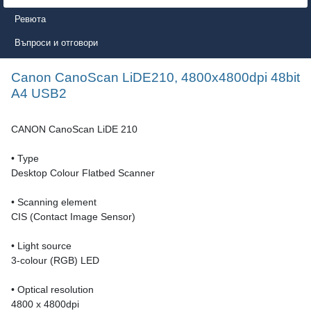
Ревюта
Въпроси и отговори
Canon CanoScan LiDE210, 4800x4800dpi 48bit
A4 USB2
CANON CanoScan LiDE 210
• Type
Desktop Colour Flatbed Scanner
• Scanning element
CIS (Contact Image Sensor)
• Light source
3-colour (RGB) LED
• Optical resolution
4800 x 4800dpi