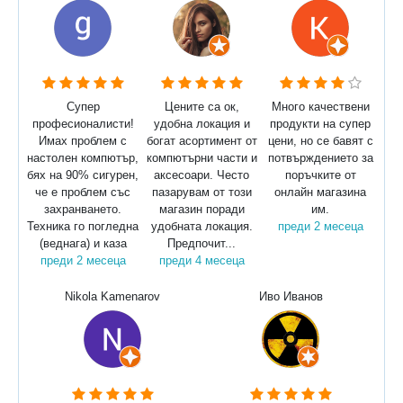
Супер
Цените са ок,
Много качествени
професионалисти!
удобна локация и
продукти на супер
Имах проблем с
богат асортимент от
цени, но се бавят с
настолен компютър,
компютърни части и
потвърждението за
бях на 90% сигурен,
аксесоари. Често
поръчките от
че е проблем със
пазарувам от този
онлайн магазина
захранването.
магазин поради
им.
Техника го погледна
удобната локация.
преди 2 месеца
(веднага) и каза
Предпочит...
преди 2 месеца
преди 4 месеца
Nikola Kamenarov
Иво Иванов