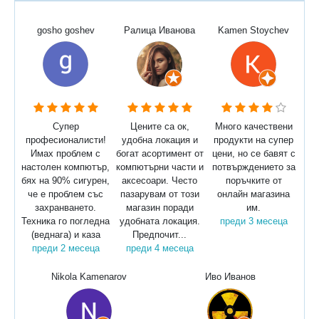
gosho goshev
Ралица Иванова
Kamen Stoychev
Супер
Цените са ок,
Много качествени
професионалисти!
удобна локация и
продукти на супер
Имах проблем с
богат асортимент от
цени, но се бавят с
настолен компютър,
компютърни части и
потвърждението за
бях на 90% сигурен,
аксесоари. Често
поръчките от
че е проблем със
пазарувам от този
онлайн магазина
захранването.
магазин поради
им.
Техника го погледна
удобната локация.
преди 3 месеца
(веднага) и каза
Предпочит...
преди 2 месеца
преди 4 месеца
Nikola Kamenarov
Иво Иванов