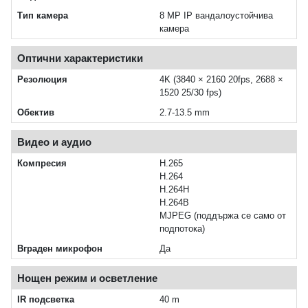
Тип камера
8 MP IP вандалоустойчива
камера
Оптични характеристики
Резолюция
4K (3840 × 2160 20fps, 2688 ×
1520 25/30 fps)
Обектив
2.7-13.5 mm
Видео и аудио
Компресия
H.265
H.264
H.264H
H.264B
MJPEG (поддържа се само от
подпотока)
Вграден микрофон
Да
Нощен режим и осветление
IR подсветка
40 m