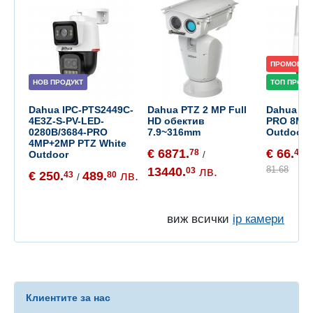
ПРОМОЦИЯ
НОВ ПРОДУКТ
ТОП ПРОДУ
Dahua IPC-PTS2449C-
Dahua PTZ 2 MP Full
Dahua P8
4E3Z-S-PV-LED-
HD обектив
PRO 8MP 
0280B/3684-PRO
7.9~316mm
Outdoor
4MP+2MP PTZ White
€ 6871.
€ 66.
78
47
Outdoor
/
/
81.68
13440.
лв.
03
€ 250.
489.
лв.
43
80
/
виж всички
ip камери
Клиентите за нас