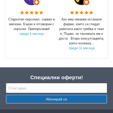
Стархотен персонал, сервиз и
Ако има някакви останали
магазин. Бързи и отговорни с
фирми, които си гледат
поръчки. Препоръчвам!
работата както трябва е тази
преди 5 месеца
е. Първо, че техниката им е
доста . Второ консултацията,
която колежка...
преди 11 месеца
Специални оферти!
Абонирай се