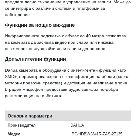
предлага лесно съхранение и управление на записи. Може да
се интегрира с различни системи и платформи за
наблюдение.
Функции за нощно виждане
Инфрачервената подсветка с обхват до 40 метра позволява
на камерата да заснема видео при слаба или никаква
осветеност, осигурявайки ясни записи денонощно.
Допълнителни функции
Dahua камерата е оборудвана с интелигентни функции като
SMD+, периметрова охрана с класификация на обекти (хора/
моторни превозни средства) и детекция на навлизане в зона.
Вграден микрофон предоставя аудио запис за по-добра
регистрирация на събитията.
Основни параметри
Производител
DAHUA
Модел
IPC-HDBW2841R-ZAS-27135