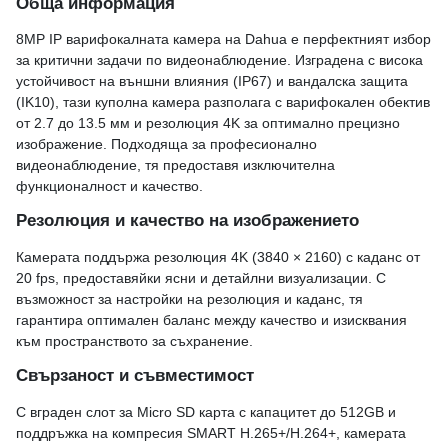
Обща информация
8MP IP варифокалната камера на Dahua е перфектният избор
за критични задачи по видеонаблюдение. Изградена с висока
устойчивост на външни влияния (IP67) и вандалска защита
(IK10), тази куполна камера разполага с варифокален обектив
от 2.7 до 13.5 мм и резолюция 4K за оптимално прецизно
изображение. Подходяща за професионално
видеонаблюдение, тя предоставя изключителна
функционалност и качество.
Резолюция и качество на изображението
Камерата поддържа резолюция 4K (3840 × 2160) с каданс от
20 fps, предоставяйки ясни и детайлни визуализации. С
възможност за настройки на резолюция и каданс, тя
гарантира оптимален баланс между качество и изисквания
към пространството за съхранение.
Свързаност и съвместимост
С вграден слот за Micro SD карта с капацитет до 512GB и
поддръжка на компресия SMART H.265+/H.264+, камерата