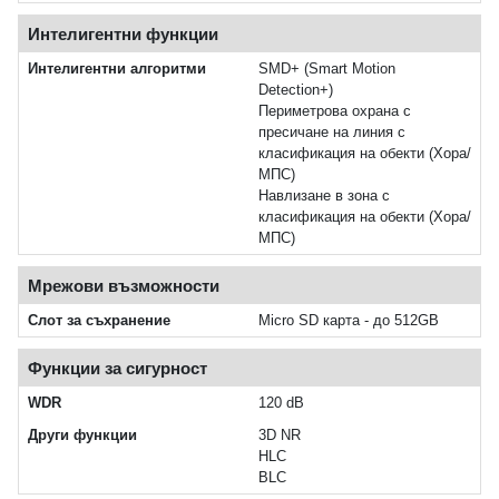
Интелигентни функции
Интелигентни алгоритми
SMD+ (Smart Motion
Detection+)
Периметрова охрана с
пресичане на линия с
класификация на обекти (Хора/
МПС)
Навлизане в зона с
класификация на обекти (Хора/
МПС)
Мрежови възможности
Слот за съхранение
Micro SD карта - до 512GB
Функции за сигурност
WDR
120 dB
Други функции
3D NR
HLC
BLC