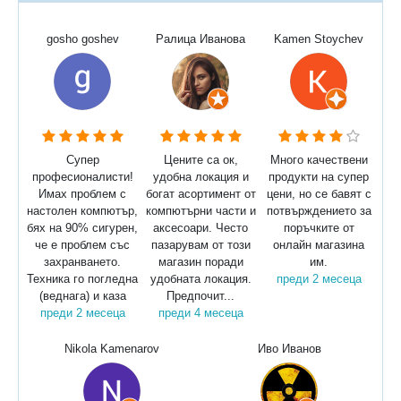
gosho goshev
Ралица Иванова
Kamen Stoychev
Супер
Цените са ок,
Много качествени
професионалисти!
удобна локация и
продукти на супер
Имах проблем с
богат асортимент от
цени, но се бавят с
настолен компютър,
компютърни части и
потвърждението за
бях на 90% сигурен,
аксесоари. Често
поръчките от
че е проблем със
пазарувам от този
онлайн магазина
захранването.
магазин поради
им.
Техника го погледна
удобната локация.
преди 2 месеца
(веднага) и каза
Предпочит...
преди 2 месеца
преди 4 месеца
Nikola Kamenarov
Иво Иванов