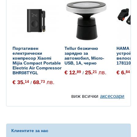
Портативен
Tellur безжично
HAMA За
електрически
зарядно за
устройст
компресор Xiaomi
автомобил, Micro-
велосипе
Mijia Compact Portable
USB, 1А, черно
178110
Electric Air Compressor
€ 12.
25.
лв.
€ 6.
1
89
21
84
BHR08TYGL
/
/
€ 35.
68.
лв.
14
73
/
виж всички
аксесоари
Клиентите за нас