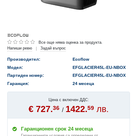
Все още няма оценка за продукта.
Напиши ревю
Задай въпрос
|
Производител:
Ecoflow
Модел:
EFGLACIER45L-EU-NBOX
Партиден номер:
EFGLACIER45L-EU-NBOX
Гаранция:
24 месеца
Цена с включен ДДС:
€ 727.
1422.
лв.
36
59
/
Гаранционен срок 24 месеца
Гаранционните условия са определени от