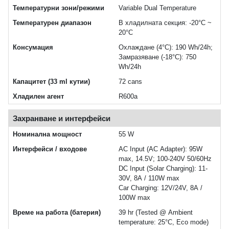
Температурни зони/режими
Variable Dual Temperature
Температурен диапазон
В хладилната секция: -20°C ~
20°C
Консумация
Охлаждане (4°C): 190 Wh/24h;
Замразяване (-18°C): 750
Wh/24h
Капацитет (33 ml кутии)
72 cans
Хладилен агент
R600a
Захранване и интерфейси
Номинална мощност
55 W
Интерфейси / входове
AC Input (AC Adapter): 95W
max, 14.5V; 100-240V 50/60Hz
DC Input (Solar Charging): 11-
30V, 8A / 110W max
Car Charging: 12V/24V, 8A /
100W max
Време на работа (батерия)
39 hr (Tested @ Ambient
temperature: 25°C, Eco mode)