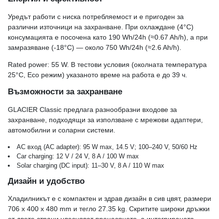
Уредът работи с ниска потребляемост и е пригоден за
различни източници на захранване. При охлаждане (4°C)
консумацията е посочена като 190 Wh/24h (≈0.67 Ah/h), а при
замразяване (-18°C) — около 750 Wh/24h (≈2.6 Ah/h).
Rated power: 55 W. В тестови условия (околната температура
25°C, Eco режим) указаното време на работа е до 39 ч.
Възможности за захранване
GLACIER Classic предлага разнообразни входове за
захранване, подходящи за използване с мрежови адаптери,
автомобилни и соларни системи.
AC вход (AC adapter): 95 W max, 14.5 V; 100–240 V, 50/60 Hz
Car charging: 12 V / 24 V, 8 A / 100 W max
Solar charging (DC input): 11–30 V, 8 A / 110 W max
Дизайн и удобство
Хладилникът е с компактен и здрав дизайн в сив цвят, размери
706 x 400 x 480 mm и тегло 27.35 kg. Скритите широки дръжки