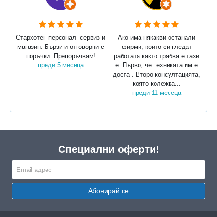
Стархотен персонал, сервиз и
Ако има някакви останали
магазин. Бързи и отговорни с
фирми, които си гледат
поръчки. Препоръчвам!
работата както трябва е тази
преди 5 месеца
е. Първо, че техниката им е
доста . Второ консултацията,
която колежка...
преди 11 месеца
Специални оферти!
Абонирай се