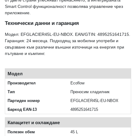
от двете страни улесняват пренасянето, а интегрираната
Smart Control функционалност позволява управление чрез
приложение.
Технически данни и гаранция
Модел: EFGLACIER45L-EU-NBOX. EAN/GTIN: 4895251641715.
Гаранция: 24 месеца. Подходящ за мобилни употреби и
свързване към различни външни източници на енергия при
пътуване и къмпинг.
Модел
Производител
Ecoflow
Тип
Преносим хладилник
Партиден номер
EFGLACIER45L-EU-NBOX
Баркод EAN-13
4895251641715
Капацитет и охлаждане
Полезен обем
45 L