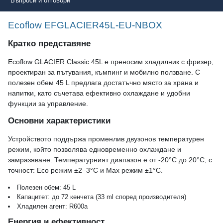
Въпроси и отговори
Ecoflow EFGLACIER45L-EU-NBOX
Кратко представяне
Ecoflow GLACIER Classic 45L е преносим хладилник с фризер,
проектиран за пътувания, къмпинг и мобилно ползване. С
полезен обем 45 L предлага достатъчно място за храна и
напитки, като съчетава ефективно охлаждане и удобни
функции за управление.
Основни характеристики
Устройството поддържа променлив двузонов температурен
режим, който позволява едновременно охлаждане и
замразяване. Температурният диапазон е от -20°C до 20°C, с
точност: Eco режим ±2–3°C и Max режим ±1°C.
Полезен обем: 45 L
Капацитет: до 72 кенчета (33 ml според производителя)
Хладилен агент: R600a
Енергия и ефективност