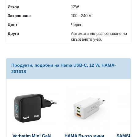
Изход
12W
Захранване
100 - 240 V
Цвят
Черен
Други
Автоматично разпознаване на
свързаното у-во.
Продукти, подобни на Hama USB-C, 12 W, HAMA-
201618
Verbatim Mini GaN
HAMA Бързо мини
SAMSUNG