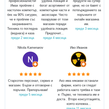
професионалисти!
удобна локация и
продукти на супер
Имах проблем с
богат асортимент от
цени, но се бавят с
настолен компютър,
компютърни части и
потвърждението за
бях на 90% сигурен,
аксесоари. Често
поръчките от
че е проблем със
пазарувам от този
онлайн магазина
захранването.
магазин поради
им.
Техника го погледна
удобната локация.
преди 3 месеца
(веднага) и каза
Предпочит...
преди 2 месеца
преди 4 месеца
Nikola Kamenarov
Иво Иванов
Стархотен персонал, сервиз и
Ако има някакви останали
магазин. Бързи и отговорни с
фирми, които си гледат
поръчки. Препоръчвам!
работата както трябва е тази
преди 5 месеца
е. Първо, че техниката им е
доста . Второ консултацията,
която колежка...
преди 11 месеца