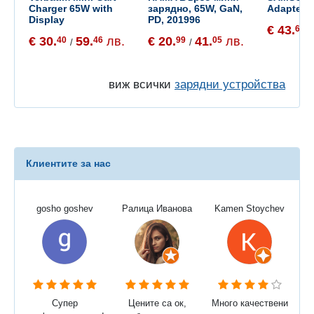
Charger 65W with
зарядно, 65W, GaN,
Adapter T
Display
PD, 201996
€ 43.
68
/
€ 30.
59.
лв.
€ 20.
41.
лв.
40
46
99
05
/
/
виж всички
зарядни устройства
Клиентите за нас
gosho goshev
Ралица Иванова
Kamen Stoychev
Супер
Цените са ок,
Много качествени