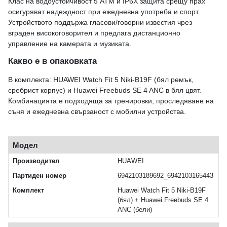
Клас на водоустойчивост 5 ATM и IP6X защита срещу прах
осигуряват надеждност при ежедневна употреба и спорт.
Устройството поддържа гласови/говорни известия чрез
вграден високоговорител и предлага дистанционно
управление на камерата и музиката.
Какво е в опаковката
В комплекта: HUAWEI Watch Fit 5 Niki-B19F (бял ремък,
сребрист корпус) и Huawei Freebuds SE 4 ANC в бял цвят.
Комбинацията е подходяща за тренировки, проследяване на
съня и ежедневна свързаност с мобилни устройства.
Модел
Производител
HUAWEI
Партиден номер
6942103189692_6942103165443
Комплект
Huawei Watch Fit 5 Niki-B19F
(бял) + Huawei Freebuds SE 4
ANC (бели)