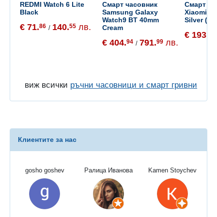
REDMI Watch 6 Lite
Смарт часовник
Смарт ча
Black
Samsung Galaxy
Xiaomi W
Watch9 BT 40mm
Silver (B
€ 71.
140.
лв.
86
55
Cream
/
€ 193.
01
€ 404.
791.
лв.
94
99
/
виж всички
ръчни часовници и смарт гривни
Клиентите за нас
gosho goshev
Ралица Иванова
Kamen Stoychev