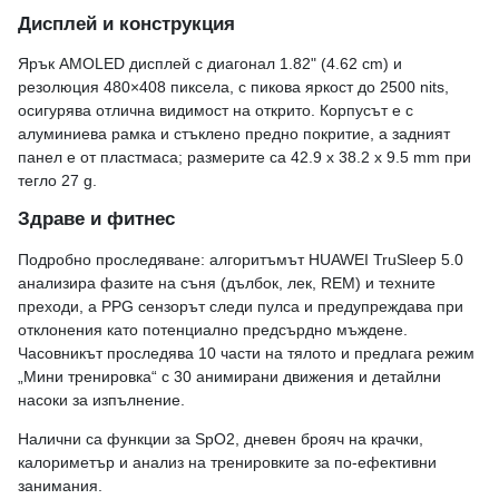
Дисплей и конструкция
Ярък AMOLED дисплей с диагонал 1.82" (4.62 cm) и
резолюция 480×408 пиксела, с пикова яркост до 2500 nits,
осигурява отлична видимост на открито. Корпусът е с
алуминиева рамка и стъклено предно покритие, а задният
панел е от пластмаса; размерите са 42.9 x 38.2 x 9.5 mm при
тегло 27 g.
Здраве и фитнес
Подробно проследяване: алгоритъмът HUAWEI TruSleep 5.0
анализира фазите на съня (дълбок, лек, REM) и техните
преходи, а PPG сензорът следи пулса и предупреждава при
отклонения като потенциално предсърдно мъждене.
Часовникът проследява 10 части на тялото и предлага режим
„Мини тренировка“ с 30 анимирани движения и детайлни
насоки за изпълнение.
Налични са функции за SpO2, дневен брояч на крачки,
калориметър и анализ на тренировките за по-ефективни
занимания.