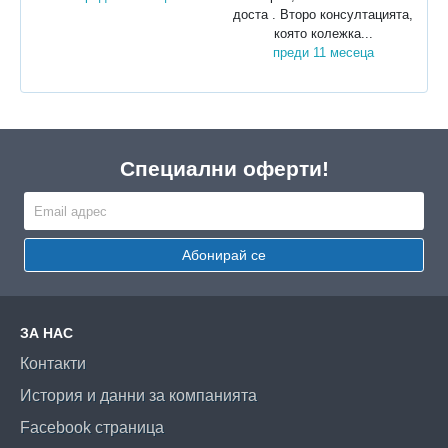
доста . Второ консултацията,
която колежка...
преди 11 месеца
Специални оферти!
Абонирай се
ЗА НАС
Контакти
История и данни за компанията
Facebook страница