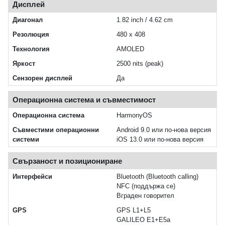
Дисплей
Диагонал
1.82 inch / 4.62 cm
Резолюция
480 x 408
Технология
AMOLED
Яркост
2500 nits (peak)
Сензорен дисплей
Да
Операционна система и съвместимост
Операционна система
HarmonyOS
Съвместими операционни
Android 9.0 или по-нова версия
системи
iOS 13.0 или по-нова версия
Свързаност и позициониране
Интерфейси
Bluetooth (Bluetooth calling)
NFC (поддържа се)
Вграден говорител
GPS
GPS L1+L5
GALILEO E1+E5a