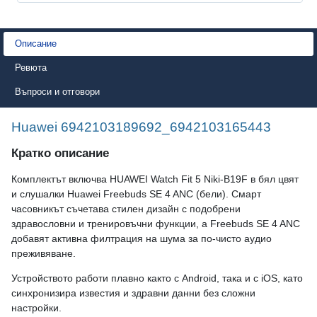
Описание
Ревюта
Въпроси и отговори
Huawei 6942103189692_6942103165443
Кратко описание
Комплектът включва HUAWEI Watch Fit 5 Niki-B19F в бял цвят
и слушалки Huawei Freebuds SE 4 ANC (бели). Смарт
часовникът съчетава стилен дизайн с подобрени
здравословни и тренировъчни функции, а Freebuds SE 4 ANC
добавят активна филтрация на шума за по-чисто аудио
преживяване.
Устройството работи плавно както с Android, така и с iOS, като
синхронизира известия и здравни данни без сложни
настройки.