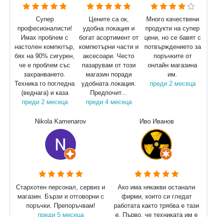
Супер
Цените са ок,
Много качествени
професионалисти!
удобна локация и
продукти на супер
Имах проблем с
богат асортимент от
цени, но се бавят с
настолен компютър,
компютърни части и
потвърждението за
бях на 90% сигурен,
аксесоари. Често
поръчките от
че е проблем със
пазарувам от този
онлайн магазина
захранването.
магазин поради
им.
Техника го погледна
удобната локация.
преди 2 месеца
(веднага) и каза
Предпочит...
преди 2 месеца
преди 4 месеца
Nikola Kamenarov
Иво Иванов
Стархотен персонал, сервиз и
Ако има някакви останали
магазин. Бързи и отговорни с
фирми, които си гледат
поръчки. Препоръчвам!
работата както трябва е тази
преди 5 месеца
е. Първо, че техниката им е