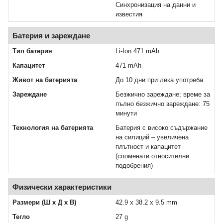
Синхронизация на данни и
известия
Батерия и зареждане
Тип батерия
Li-Ion 471 mAh
Капацитет
471 mAh
Живот на батерията
До 10 дни при лека употреба
Зареждане
Безжично зареждане; време за
пълно безжично зареждане: 75
минути
Технология на батерията
Батерия с високо съдържание
на силиций – увеличена
плътност и капацитет
(споменати относителни
подобрения)
Физически характеристики
Размери (Ш x Д x В)
42.9 x 38.2 x 9.5 mm
Тегло
27 g