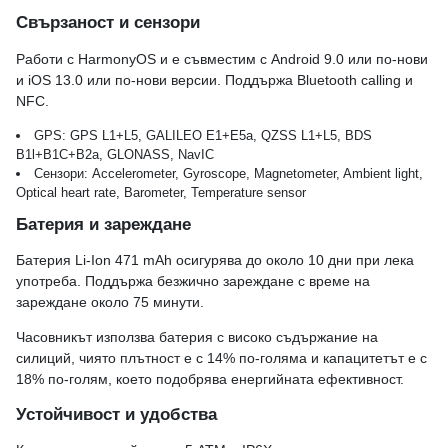
Свързаност и сензори
Работи с HarmonyOS и е съвместим с Android 9.0 или по-нови
и iOS 13.0 или по-нови версии. Поддържа Bluetooth calling и
NFC.
GPS: GPS L1+L5, GALILEO E1+E5a, QZSS L1+L5, BDS
B1l+B1C+B2a, GLONASS, NavIC
Сензори: Accelerometer, Gyroscope, Magnetometer, Ambient light,
Optical heart rate, Barometer, Temperature sensor
Батерия и зареждане
Батерия Li-Ion 471 mAh осигурява до около 10 дни при лека
употреба. Поддържа безжично зареждане с време на
зареждане около 75 минути.
Часовникът използва батерия с високо съдържание на
силиций, чиято плътност е с 14% по-голяма и капацитетът е с
18% по-голям, което подобрява енергийната ефективност.
Устойчивост и удобства