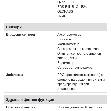
QZSS L1+L5
BDS B1l+B1C+ B2a
GLONASS
NavIC
Сензори
Вградени сензори
Акселерометър
Гироскоп
Магнитометър
Сензор за околна светлина
Оптичен сензор за сърдечен
ритъм (PPG)
Барометър
Сензор за температура
Забележка
PPG (фотоплетизмография) за
следене на сърдечния ритъм и
предупреждения при
отклонения
Здраве и фитнес функции
Основни функции
Проследяване на 10 части на